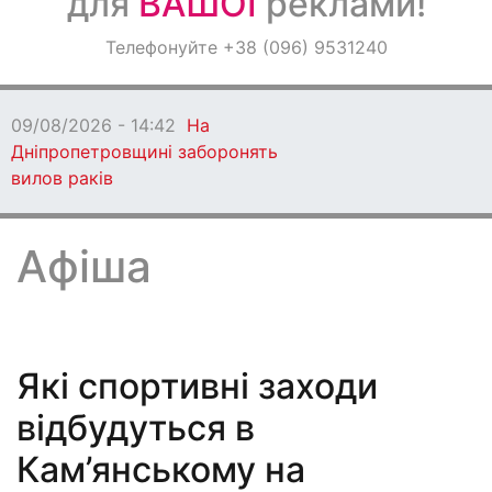
для
ВАШОЇ
реклами!
Оголошення
Телефонуйте +38 (096) 9531240
Світ навкруги
09/08/2026 - 13:06
Кам'янське втратило
захисника
Афіша
Які спортивні заходи
відбудуться в
Кам’янському на