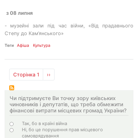
з 08 липня
-
музейні зали під час війни, «Від прадавнього
Степу до Кам’янського»
Теги
Афіша
Культура
Розбивка
Сторінка 1
Наступна
››
на
сторінка
сторінки
Чи підтримуєте Ви точку зору київських
чиновників і депутатів, що треба обмежити
фінансові витрати місцевих громад України?
Варіанти
Так, бо в країні війна
Ні, бо це порушення прав місцевого
самоврядування