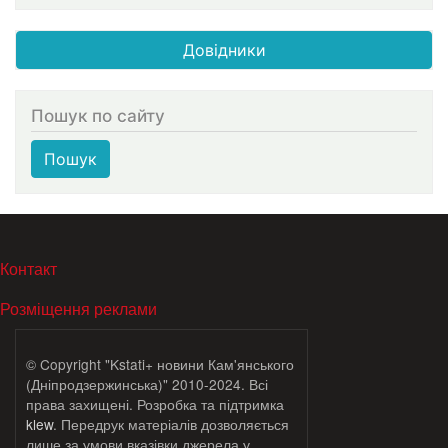
Довідники
Пошук по сайту
Пошук
МЕНЮ В ПОДВАЛЕ
Контакт
Розміщення реклами
© Copyright "Kstati+ новини Кам'янського
(Дніпродзержинська)" 2010-2024. Всі
права захищені. Розробка та підтримка
klew
. Передрук матеріалів дозволяється
лише за умови вказівки джерела у