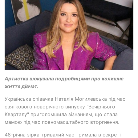
Артистка шокувала подробицями про колишнє
життя дівчат.
Українська співачка Наталія Могилевська під час
святкового новорічного випуску "Вечірнього
Кварталу" приголомшила зізнанням, що стала
мамою під час повномасштабного вторгнення.
48-річна зірка тривалий час тримала в секреті