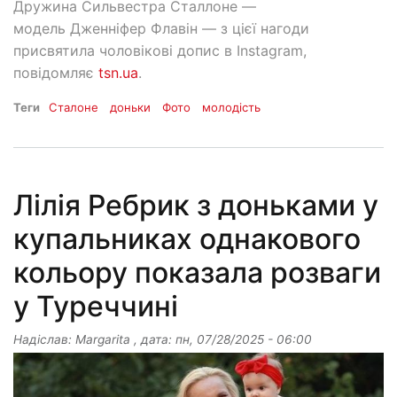
Дружина Сильвестра Сталлоне —
модель Дженніфер Флавін — з цієї нагоди
присвятила чоловікові допис в Instagram,
повідомляє
tsn.ua
.
Теги
Сталоне
доньки
Фото
молодість
Лілія Ребрик з доньками у
купальниках однакового
кольору показала розваги
у Туреччині
Надіслав:
Margarita
, дата:
пн, 07/28/2025 - 06:00