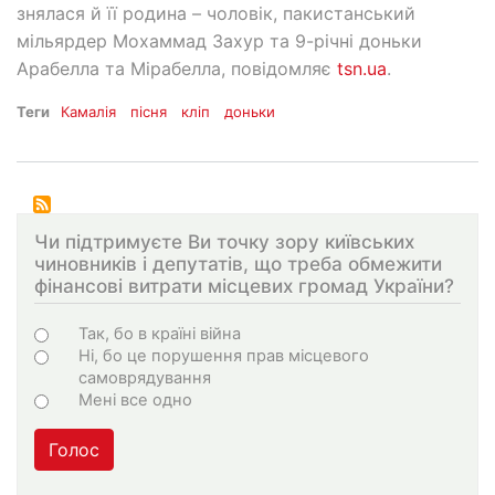
знялася й її родина – чоловік, пакистанський
мільярдер Мохаммад Захур та 9-річні доньки
Арабелла та Мірабелла, повідомляє
tsn.ua
.
Теги
Камалія
пісня
кліп
доньки
Чи підтримуєте Ви точку зору київських
чиновників і депутатів, що треба обмежити
фінансові витрати місцевих громад України?
Варіанти
Так, бо в країні війна
Ні, бо це порушення прав місцевого
самоврядування
Мені все одно
Голос