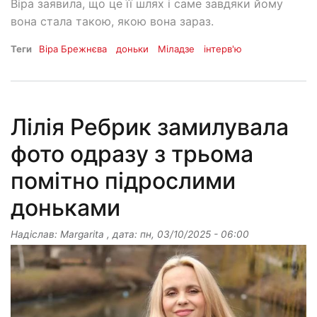
Віра заявила, що це її шлях і саме завдяки йому
вона стала такою, якою вона зараз.
Теги
Віра Брежнєва
доньки
Міладзе
інтерв'ю
Лілія Ребрик замилувала
фото одразу з трьома
помітно підрослими
доньками
Надіслав:
Margarita
, дата:
пн, 03/10/2025 - 06:00