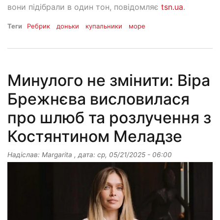
вони підібрали в один тон, повідомляє
tsn.ua
.
Теги
Ребрик
доньки
купальники
море
Минулого не змінити: Віра
Брежнєва висловилася
про шлюб та розлучення з
Костянтином Меладзе
Надіслав:
Margarita
, дата:
ср, 05/21/2025 - 06:00