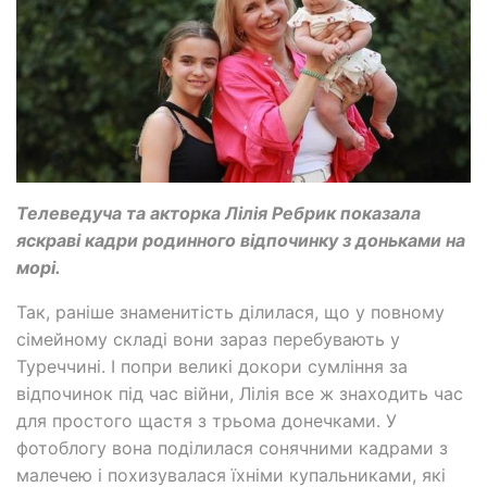
Телеведуча та акторка Лілія Ребрик показала
яскраві кадри родинного відпочинку з доньками на
морі.
Так, раніше знаменитість ділилася, що у повному
сімейному складі вони зараз перебувають у
Туреччині. І попри великі докори сумління за
відпочинок під час війни, Лілія все ж знаходить час
для простого щастя з трьома донечками. У
фотоблогу вона поділилася сонячними кадрами з
малечею і похизувалася їхніми купальниками, які