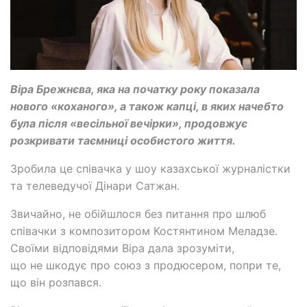
Віра Брежнєва, яка на початку року показала
нового «коханого», а також капці, в яких начебто
була після «весільної вечірки», продовжує
розкривати таємниці особистого життя.
Зробила це співачка у шоу казахської журналістки
та телеведучої Дінари Сатжан.
Звичайно, не обійшлося без питання про шлюб
співачки з композитором Костянтином Меладзе.
Своїми відповідями Віра дала зрозуміти,
що не шкодує про союз з продюсером, попри те,
що він розпався.