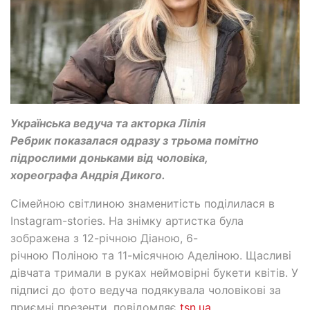
Українська ведуча та акторка Лілія
Ребрик показалася одразу з трьома помітно
підрослими доньками від чоловіка,
хореографа Андрія Дикого.
Сімейною світлиною знаменитість поділилася в
Instagram-stories. На знімку артистка була
зображена з 12-річною Діаною, 6-
річною Поліною та 11-місячною Аделіною. Щасливі
дівчата тримали в руках неймовірні букети квітів. У
підписі до фото ведуча подякувала чоловікові за
приємні презенти. повідомляє
tsn.ua
.