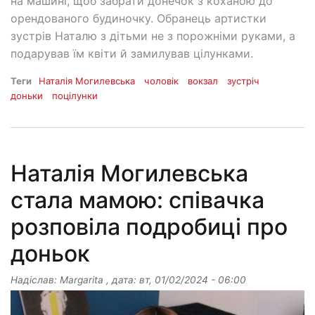
на машині, щоб забрати донечок з коханою до
орендованого будиночку. Обранець артистки
зустрів Наталю з дітьми не з порожніми руками, а
подарував їм квіти й замилував цілунками.
Теги
Наталія Могилевська
чоловік
вокзал
зустріч
доньки
поцілунки
Наталія Могилевська
стала мамою: співачка
розповіла подробиці про
доньок
Надіслав:
Margarita
, дата:
вт, 01/02/2024 - 06:00