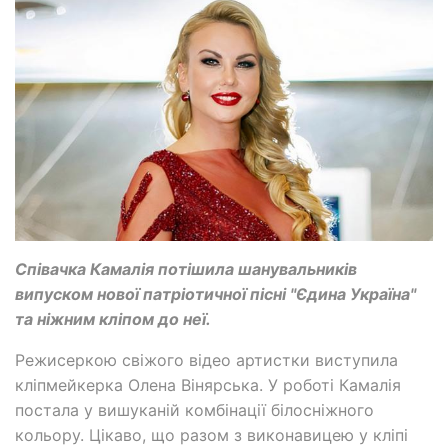
Співачка Камалія потішила шанувальників
випуском нової патріотичної пісні "Єдина Україна"
та ніжним кліпом до неї.
Режисеркою свіжого відео артистки виступила
кліпмейкерка Олена Вінярська. У роботі Камалія
постала у вишуканій комбінації білосніжного
кольору. Цікаво, що разом з виконавицею у кліпі