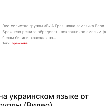
Экс-солистка группы «ВИА Гра», наша землячка Вера
Брежнева решила обрадовать поклонников смелым ф
белом бикини: «звезда» на...
Теги
Брежнева
на украинском языке от
руппы (Видео)