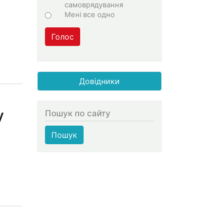
самоврядування
Мені все одно
Голос
Довідники
у
Пошук по сайту
Пошук