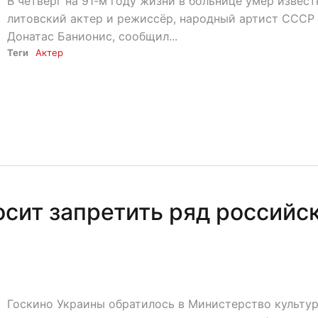
В четверг на 91-м году жизни в больнице умер извес
литовский актер и режиссёр, народный артист СССР
Донатас Банионис, сообщил...
Теги
Актер
осит запретить ряд российс
Госкино Украины обратилось в Министерство культу