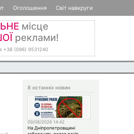
рт
Оголошення
Світ навкруги
ЛЬНЕ
місце
ОЇ
реклами!
е +38 (096) 9531240
8 останніх новин
09/08/2026 14:42
На Дніпропетровщині
заборонять вилов раків