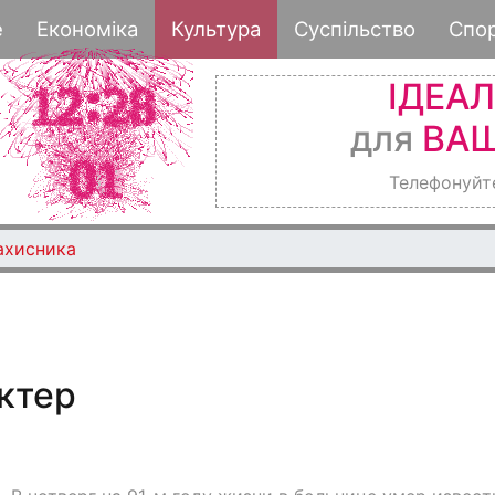
Перейти
е
Економіка
Культура
Суспільство
Спо
до
основного
ІДЕА
вмісту
для
ВАШ
Телефонуйт
ахисника
ктер