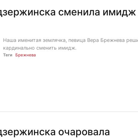
одзержинска сменила имидж
Наша именитая землячка, певица Вера Брежнева реш
кардинально сменить имидж.
Теги
Брежнева
дзержинска очаровала