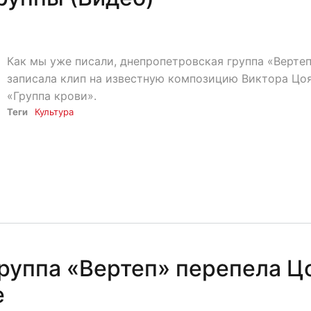
Как мы уже писали, днепропетровская группа «Верте
записала клип на известную композицию Виктора Цо
«Группа крови».
Теги
Культура
руппа «Вертеп» перепела Ц
е