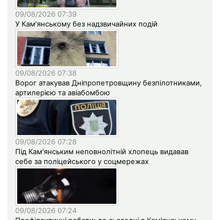
09/08/2026 07:39
У Кам’янському без надзвичайних подій
09/08/2026 07:38
Ворог атакував Дніпропетровщину безпілотниками,
артилерією та авіабомбою
09/08/2026 07:28
Під Кам'янським неповнолітній хлопець видавав
себе за поліцейського у соцмережах
09/08/2026 07:24