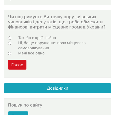
Чи підтримуєте Ви точку зору київських
чиновників і депутатів, що треба обмежити
фінансові витрати місцевих громад України?
Варіанти
Так, бо в країні війна
Ні, бо це порушення прав місцевого
самоврядування
Мені все одно
Голос
Довідники
Пошук по сайту