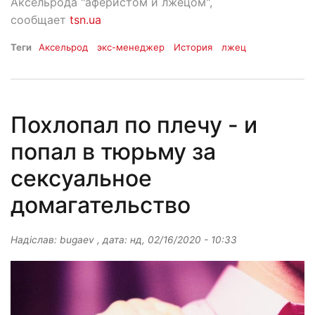
Аксельрода "аферистом и лжецом",
сообщает
tsn.ua
Теги
Аксельрод
экс-менеджер
История
лжец
Похлопал по плечу - и
попал в тюрьму за
сексуальное
домагательство
Надіслав:
bugaev
, дата:
нд, 02/16/2020 - 10:33