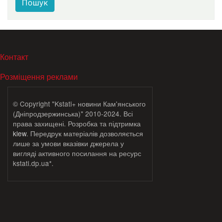
Пошук
МЕНЮ В ПОДВАЛЕ
Контакт
Розміщення реклами
© Copyright "Kstati+ новини Кам'янського
(Дніпродзержинська)" 2010-2024. Всі
права захищені. Розробка та підтримка
klew
. Передрук матеріалів дозволяється
лише за умови вказівки джерела у
вигляді активного посилання на ресурс
kstati.dp.ua*.