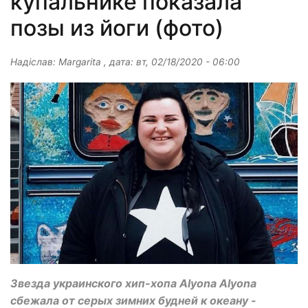
купальнике показала
позы из йоги (фото)
Надіслав:
Margarita
, дата:
вт, 02/18/2020 - 06:00
Звезда украинского хип-хопа Alyona Alyona
сбежала от серых зимних будней к океану -