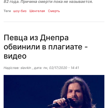
82 года. Причина смерти пока не называется.
Теги
шоу-биз
Шенгелая
Смерть
Певца из Днепра
обвинили в плагиате -
видео
Надіслав:
slavkin
, дата:
пн, 02/17/2020 - 14:41