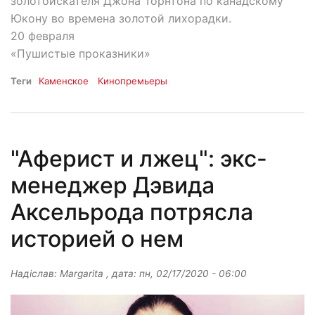
золотоискателя Джона Торнтона по канадскому
Юкону во времена золотой лихорадки.
20 февраля
«Пушистые проказники»
Теги
Каменское
Кинопремьеры
"Аферист и лжец": экс-
менеджер Дэвида
Аксельрода потрясла
историей о нем
Надіслав:
Margarita
, дата:
пн, 02/17/2020 - 06:00