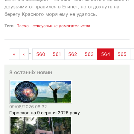
друзьями отправился в Египет, но отдохнуть на
берегу Красного моря ему не удалось.
Теги
Плечо
сексуальные домогательства
Розбивка
…
«
« Перша
‹
‹‹
560
561
562
563
564
565
на
сторінки
8 останніх новин
09/08/2026 08:32
Гороскоп на 9 серпня 2026 року