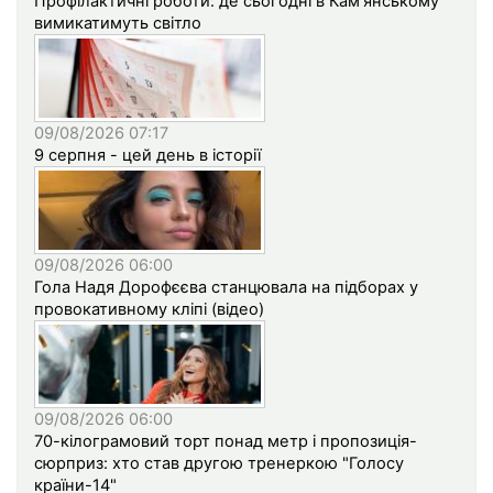
Профілактичні роботи: де сьогодні в Кам'янському
вимикатимуть світло
09/08/2026 07:17
9 серпня - цей день в історії
09/08/2026 06:00
Гола Надя Дорофєєва станцювала на підборах у
провокативному кліпі (відео)
09/08/2026 06:00
70-кілограмовий торт понад метр і пропозиція-
сюрприз: хто став другою тренеркою "Голосу
країни-14"