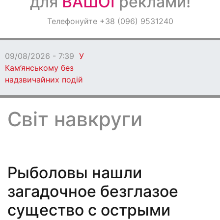
для
ВАШОЇ
реклами!
Оголошення
Телефонуйте +38 (096) 9531240
Світ навкруги
09/08/2026 - 7:38
Ворог атакував Дніпропетровщину
безпілотниками, артилерією та авіабомбою
Світ навкруги
Рыболовы нашли
загадочное безглазое
существо с острыми