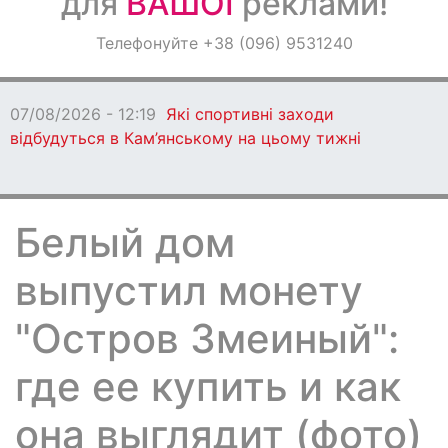
для
ВАШОЇ
реклами!
Оголошення
Телефонуйте +38 (096) 9531240
Світ навкруги
07/08/2026 - 12:19
Які спортивні заходи
відбудуться в Кам’янському на цьому тижні
Белый дом
выпустил монету
"Остров Змеиный":
где ее купить и как
она выглядит (фото)