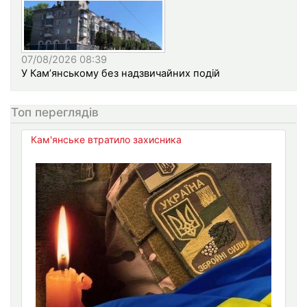
07/08/2026 08:39
У Кам’янському без надзвичайних подій
Топ переглядів
Кам'янське втратило захисника