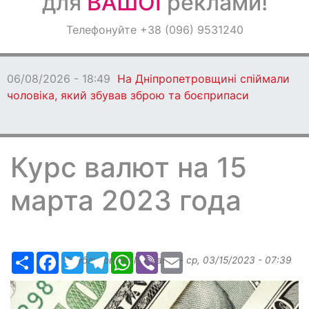
для
ВАШОЇ
реклами!
Оголошення
Телефонуйте +38 (096) 9531240
Світ навкруги
06/08/2026 - 18:49
На Дніпропетровщині спіймали
чоловіка, який збував зброю та боєприпаси
Курс валют на 15
марта 2023 года
Ресурс
Facebook
Twitter
Telegram
WhatsApp
Viber
Email
Опубликовано
Margarita
-
ср, 03/15/2023 - 07:39