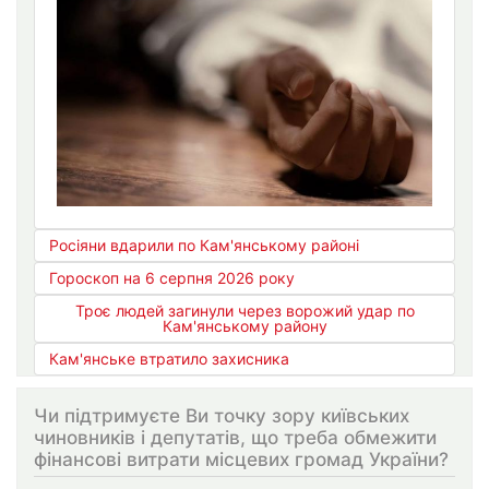
Росіяни вдарили по Кам'янському районі
Гороскоп на 6 серпня 2026 року
Троє людей загинули через ворожий удар по
Кам'янському району
Кам'янське втратило захисника
Чи підтримуєте Ви точку зору київських
чиновників і депутатів, що треба обмежити
фінансові витрати місцевих громад України?