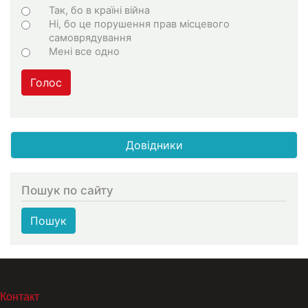
Choices
Так, бо в країні війна
Ні, бо це порушення прав місцевого
самоврядування
Мені все одно
Голос
Довідники
Пошук по сайту
Пошук
МЕНЮ В ПОДВАЛЕ
Контакт