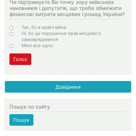
Чи підтримуєте Ви точку зору київських
чиновників і депутатів, що треба обмежити
фінансові витрати місцевих громад України?
Choices
Так, бо в країні війна
Ні, бо це порушення прав місцевого
самоврядування
Мені все одно
Голос
Довідники
Пошук по сайту
Пошук