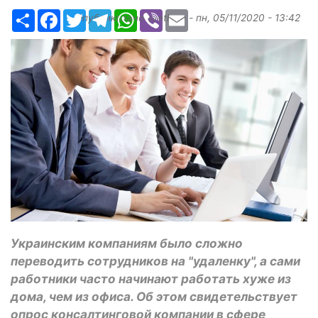
Ресурс
Facebook
Twitter
Telegram
WhatsApp
Viber
Email
Опубликовано
svetlana
-
пн, 05/11/2020 - 13:42
Украинским компаниям было сложно
переводить сотрудников на "удаленку", а сами
работники часто начинают работать хуже из
дома, чем из офиса. Об этом свидетельствует
опрос консалтинговой компании в сфере