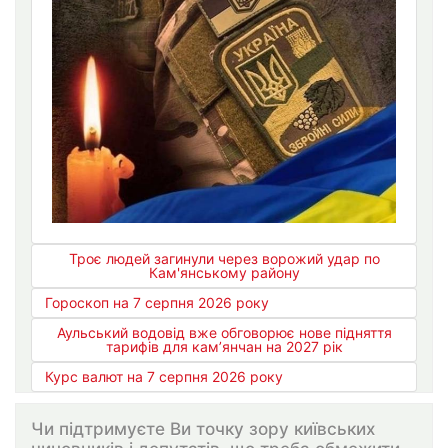
Троє людей загинули через ворожий удар по
Кам'янському району
Гороскоп на 7 серпня 2026 року
Аульський водовід вже обговорює нове підняття
тарифів для кам’янчан на 2027 рік
Курс валют на 7 серпня 2026 року
Чи підтримуєте Ви точку зору київських