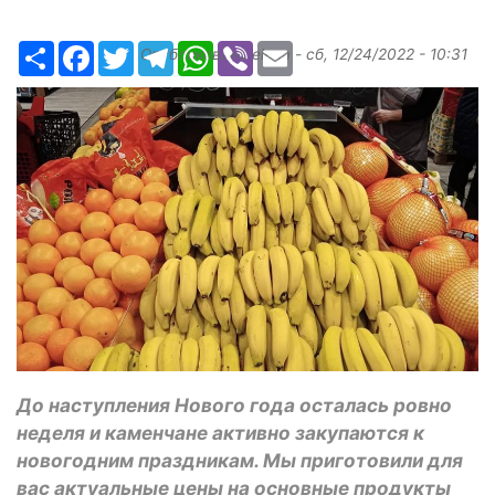
Ресурс
Facebook
Twitter
Telegram
WhatsApp
Viber
Email
Опубликовано
elena
-
сб, 12/24/2022 - 10:31
До наступления Нового года осталась ровно
неделя и каменчане активно закупаются к
новогодним праздникам. Мы приготовили для
вас актуальные цены на основные продукты