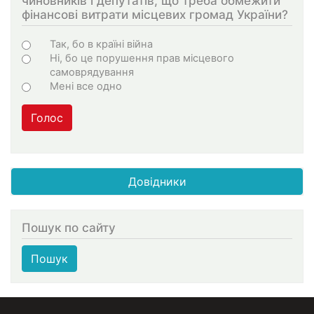
чиновників і депутатів, що треба обмежити
фінансові витрати місцевих громад України?
Choices
Так, бо в країні війна
Ні, бо це порушення прав місцевого
самоврядування
Мені все одно
Голос
Довідники
Пошук по сайту
Пошук