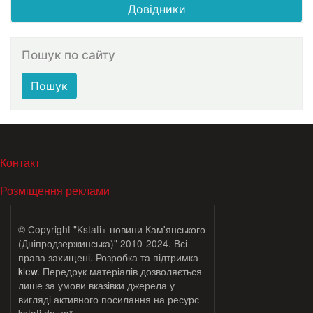
Довідники
Пошук по сайту
Пошук
МЕНЮ В ПОДВАЛЕ
Контакт
Розміщення реклами
© Copyright "Kstati+ новини Кам'янського
(Дніпродзержинська)" 2010-2024. Всі
права захищені. Розробка та підтримка
klew
. Передрук матеріалів дозволяється
лише за умови вказівки джерела у
вигляді активного посилання на ресурс
kstati.dp.ua*.