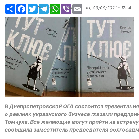
Ресурс
Facebook
Twitter
Telegram
WhatsApp
Viber
Email
Опубликовано
slavkin
-
вт, 03/09/2021 - 17:14
В Днепропетровской ОГА состоится презентация 
о реалиях украинского бизнеса глазами предпри
Томчука. Все желающие могут прийти на встречу 
сообщила заместитель председателя облгосадм