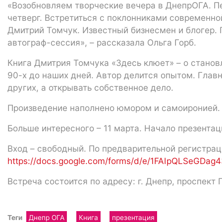
«Возобновляем творческие вечера в ДнепрОГА. П
четверг. Встретиться с поклонниками современно
Дмитрий Томчук. Известный бизнесмен и блогер.
автограф-сессия», – рассказала Ольга Горб.
Книга Дмитрия Томчука «Здесь клюет» – о станов
90-х до наших дней. Автор делится опытом. Глав
других, а открывать собственное дело.
Произведение наполнено юмором и самоиронией.
Больше интересного – 11 марта. Начало презентаци
Вход – свободный. По предварительной регистра
https://docs.google.com/forms/d/e/1FAIpQLSeGD
Встреча состоится по адресу: г. Днепр, проспект П
Теги
Днепр ОГА
Книга
презентация