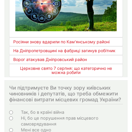
Росіяни знову вдарили по Кам'янському районі
На Дніпропетровщині на фабриці загинув робітник
Ворог атакував Дніпровський район
Церковне свято 7 серпня: що категорично не
можна робити
Чи підтримуєте Ви точку зору київських
чиновників і депутатів, що треба обмежити
фінансові витрати місцевих громад України?
Choices
Так, бо в країні війна
Ні, бо це порушення прав місцевого
самоврядування
Мені все одно