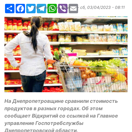
Ресурс
Facebook
Twitter
Telegram
WhatsApp
Viber
Email
Опубликовано
slavkin1
-
сб, 03/04/2023 - 08:11
На Днепропетровщине сравнили стоимость
продуктов в разных городах. Об этом
сообщает Відкритий со ссылкой на Главное
управление Госпотребслужбы
Днепропетровской области.