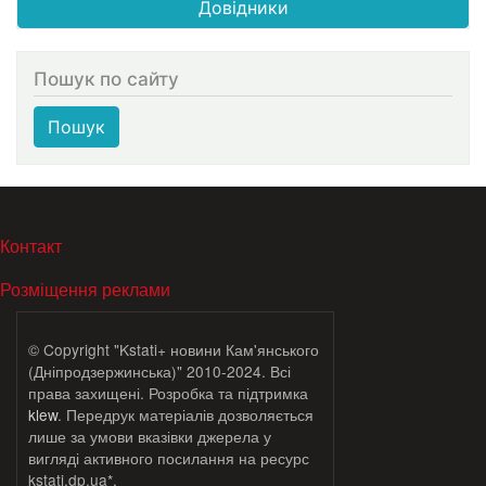
Довідники
Пошук по сайту
Пошук
МЕНЮ В ПОДВАЛЕ
Контакт
Розміщення реклами
© Copyright "Kstati+ новини Кам'янського
(Дніпродзержинська)" 2010-2024. Всі
права захищені. Розробка та підтримка
klew
. Передрук матеріалів дозволяється
лише за умови вказівки джерела у
вигляді активного посилання на ресурс
kstati.dp.ua*.