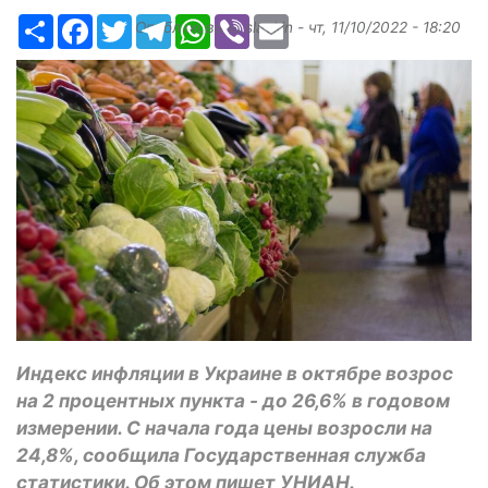
Ресурс
Facebook
Twitter
Telegram
WhatsApp
Viber
Email
Опубликовано
slavkin
-
чт, 11/10/2022 - 18:20
Индекс инфляции в Украине в октябре возрос
на 2 процентных пункта - до 26,6% в годовом
измерении. С начала года цены возросли на
24,8%, сообщила Государственная служба
статистики. Об этом пишет УНИАН.