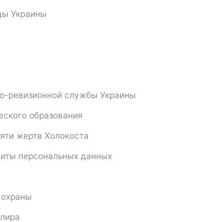
ды Украины
но-ревизионной службы Украины
еского образования
яти жертв Холокоста
щиты персональных данных
 охраны
елира