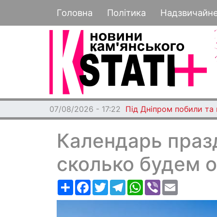
Основная навигация
Головна
Політика
Надзвичайн
07/08/2026 - 17:22
Під Дніпром побили та
Календарь празд
сколько будем о
Ресурс
Facebook
Twitter
Telegram
WhatsApp
Viber
Email