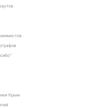
каутов
граммистов
ографов
сибо"
лики Крым
ятий