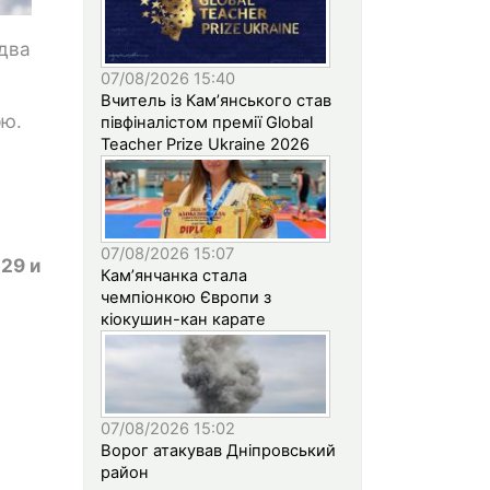
 два
07/08/2026 15:40
Вчитель із Кам’янського став
рю.
півфіналістом премії Global
Teacher Prize Ukraine 2026
07/08/2026 15:07
, 29 и
Кам’янчанка стала
чемпіонкою Європи з
кіокушин-кан карате
07/08/2026 15:02
Ворог атакував Дніпровський
район