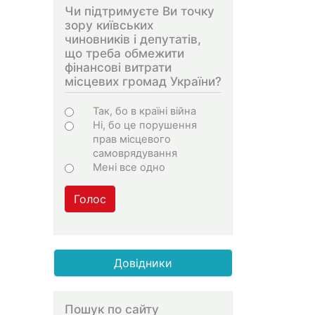
Чи підтримуєте Ви точку
зору київських
чиновників і депутатів,
що треба обмежити
фінансові витрати
місцевих громад України?
Choices
Так, бо в країні війна
Ні, бо це порушення
прав місцевого
самоврядування
Мені все одно
Голос
Довідники
Пошук по сайту