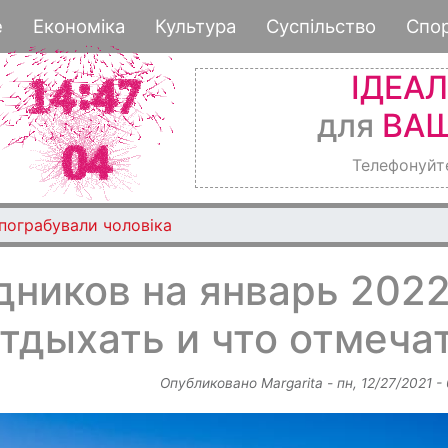
Перейти
е
Економіка
Культура
Суспільство
Спо
к
основному
ІДЕА
содержанию
для
ВАШ
Телефонуйт
 пограбували чоловіка
ников на январь 2022
тдыхать и что отмеча
Опубликовано
Margarita
-
пн, 12/27/2021 -