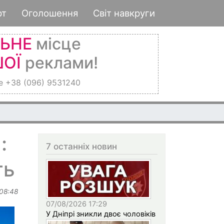
рт
Оголошення
Світ навкруги
ЛЬНЕ
місце
ОЇ
реклами!
е +38 (096) 9531240
:
7 останніх новин
ть
 08:48
07/08/2026 17:29
У Дніпрі зникли двоє чоловіків