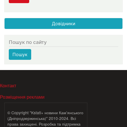
Довідники
Пошук по сайту
Пошук
МЕНЮ В ПОДВАЛЕ
Контакт
Розміщення реклами
© Copyright "Kstati+ новини Кам'янського
(Дніпродзержинська)" 2010-2024. Всі
права захищені. Розробка та підтримка