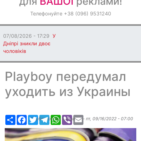
для
ВАШОЇ
реклами!
Оголошення
Телефонуйте +38 (096) 9531240
Світ навкруги
07/08/2026 - 17:29
У
Дніпрі зникли двоє
чоловіків
Playboy передумал
уходить из Украины
Ресурс
Facebook
Twitter
Telegram
WhatsApp
Viber
Email
Опубликовано
Margarita
-
пт, 09/16/2022 - 07:00