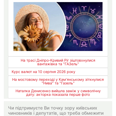
На трасі Дніпро-Кривий Ріг зіштовхнулися
вантажівка та "ГАЗель"
Курс валют на 10 серпня 2026 року
На мостовому переході у Кам’янському зіткнулися
"Нива" та "Газель"
Наталка Денисенко вийшла заміж у символічну
дату: акторка показала перше фото
Чи підтримуєте Ви точку зору київських
чиновників і депутатів, що треба обмежити