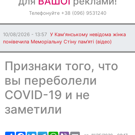
для
ВАШОЇ
реклами!
Оголошення
Телефонуйте +38 (096) 9531240
Світ навкруги
10/08/2026 - 13:57
У Кам'янському невідома жінка
понівечила Меморіальну Стіну пам’яті (відео)
Признаки того, что
вы переболели
COVID-19 и не
заметили
Ресурс
Facebook
Twitter
Telegram
WhatsApp
Viber
Email