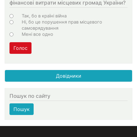
фінансові витрати місцевих громад України?
Choices
Так, бо в країні війна
Ні, бо це порушення прав місцевого
самоврядування
Мені все одно
Голос
Довідники
Пошук по сайту
Пошук