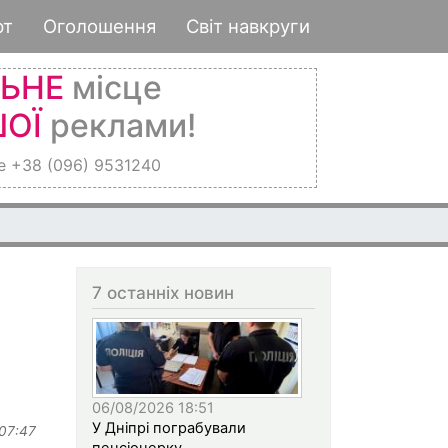
рт
Оголошення
Світ навкруги
ЛЬНЕ
місце
ОЇ
реклами!
е +38 (096) 9531240
7 останніх новин
06/08/2026 18:51
У Дніпрі пограбували
 07:47
пенсіонерку