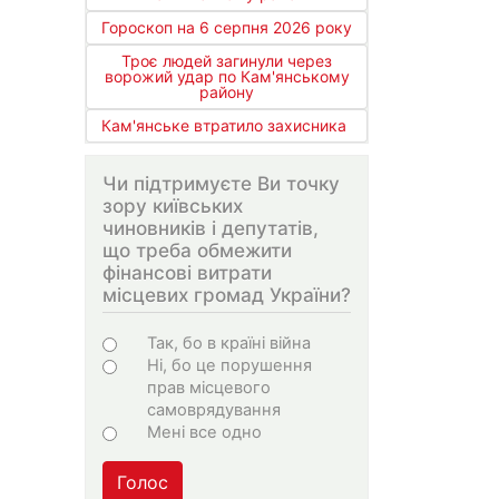
Гороскоп на 6 серпня 2026 року
Троє людей загинули через
ворожий удар по Кам'янському
району
Кам'янське втратило захисника
Чи підтримуєте Ви точку
зору київських
чиновників і депутатів,
що треба обмежити
фінансові витрати
місцевих громад України?
Choices
Так, бо в країні війна
Ні, бо це порушення
прав місцевого
самоврядування
Мені все одно
Голос