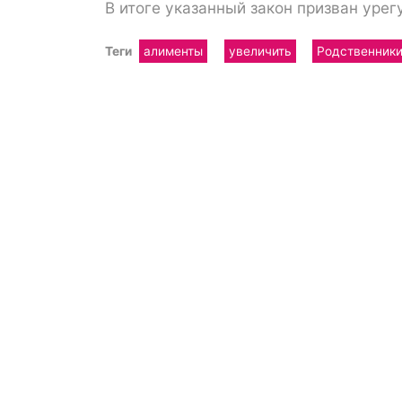
В итоге указанный закон призван урег
Теги
алименты
увеличить
Родственник