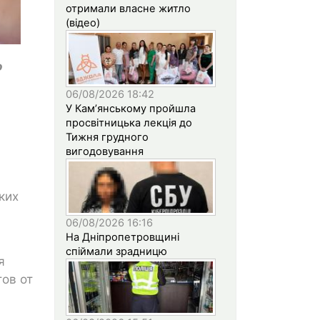
отримали власне житло
(відео)
о
06/08/2026 18:42
У Кам’янському пройшла
просвітницька лекція до
Тижня грудного
вигодовування
ких
06/08/2026 16:16
На Дніпропетровщині
спіймали зрадницю
я
ов от