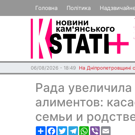
Основная навигация
Головна
Політика
Надзвичайн
06/08/2026 - 18:49
На Дніпропетровщині с
Рада увеличила
алиментов: каса
семьи и родств
Ресурс
Facebook
Twitter
Telegram
WhatsApp
Viber
Email