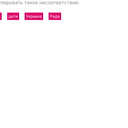
улировать такое несоответствие.
и
дети
Украина
Рада