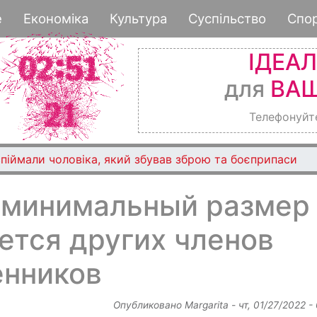
Перейти
е
Економіка
Культура
Суспільство
Спо
к
основному
ІДЕА
содержанию
для
ВАШ
Телефонуйт
піймали чоловіка, який збував зброю та боєприпаси
 минимальный размер
ется других членов
енников
Опубликовано
Margarita
-
чт, 01/27/2022 -