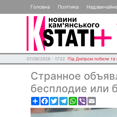
Основная навигация
Головна
Політика
Надзвичайн
07/08/2026 - 17:22
Під Дніпром побили та
Странное объяв
бесплодие или 
Ресурс
Facebook
Twitter
Telegram
WhatsApp
Viber
Email