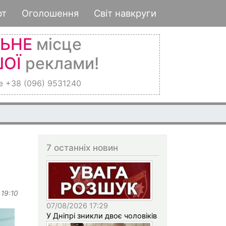
рт
Оголошення
Світ навкруги
ЛЬНЕ
місце
ОЇ
реклами!
е +38 (096) 9531240
7 останніх новин
 19:10
07/08/2026 17:29
У Дніпрі зникли двоє чоловіків