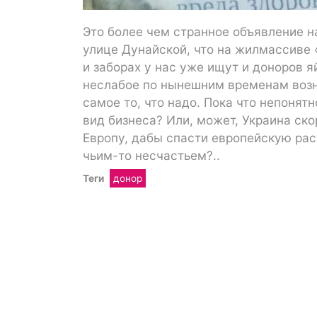
Это более чем странное объявление н
улице Дунайской, что на жилмассиве 
и заборах у нас уже ищут и доноров 
неслабое по нынешним временам возн
самое то, что надо. Пока что непонят
вид бизнеса? Или, может, Украина ско
Европу, дабы спасти европейскую расу
чьим-то несчастьем?..
Теги
донор