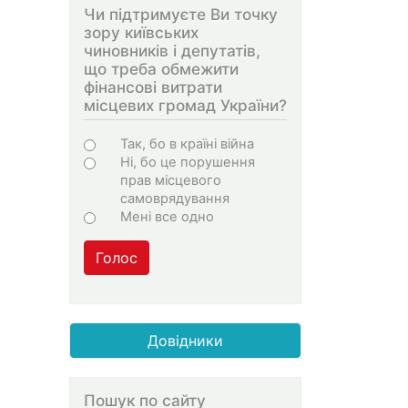
Чи підтримуєте Ви точку
зору київських
чиновників і депутатів,
що треба обмежити
фінансові витрати
місцевих громад України?
Choices
Так, бо в країні війна
Ні, бо це порушення
прав місцевого
самоврядування
Мені все одно
Голос
Довідники
Пошук по сайту