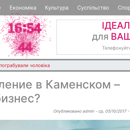
Перейти
е
Економіка
Культура
Суспільство
Спо
к
основному
ІДЕА
содержанию
для
ВАШ
Телефонуйт
 пограбували чоловіка
ление в Каменском –
бизнес?
Опубликовано
admin
-
ср, 05/10/2017 -