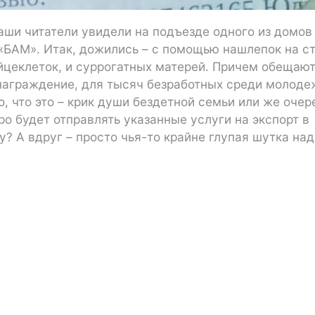
аши читатели увидели на подъезде одного из домов
«БАМ». Итак, дожились – с помощью нашлепок на с
яйцеклеток, и суррогатных матерей. Причем обещаю
аграждение, для тысяч безработных среди молоде
но, что это – крик души бездетной семьи или же оче
ро будет отправлять указанные услуги на экспорт в
? А вдруг – просто чья-то крайне глупая шутка над