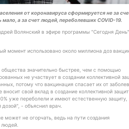
аселения от коронавируса сформируется не за сче
 мало, а за счет людей, переболевших COVID-19.
ндрей Волянский в эфире программы "Сегодня День"
ный момент использовано около миллиона доз вакцин
 общества значительно быстрее, чем с помощью
рованных не участвует в создании коллективной з
нных, потому что вакцинация спасает их от заболе
е вносит свой вклад в создание коллективной защит
 40% уже переболели и имеют естественную защиту, 
дозой", - объяснил врач.
не может не огорчать, ведь на пути создания
 людей.