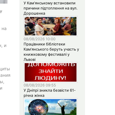
У Кам’янському встановили
причини підтоплення на вул.
т
Дорошенка
 на
08/08/2026 10:00
Працівники бібліотеки
, и
Кам’янського беруть участь у
книжковому фестивалі у
Львові
ащиты
вания
ы,
08/08/2026 09:55
и
У Дніпрі зникла безвісти 61-
річна жінка