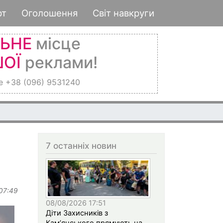
рт
Оголошення
Світ навкруги
ЛЬНЕ
місце
ОЇ
реклами!
е +38 (096) 9531240
7 останніх новин
 07:49
08/08/2026 17:51
Діти Захисників з
Кам’янського прямують на