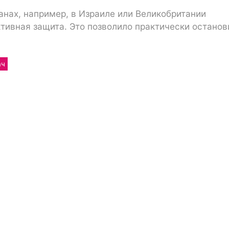
ранах, например, в Израиле или Великобритании
тивная защита. Это позволило практически останов
ач