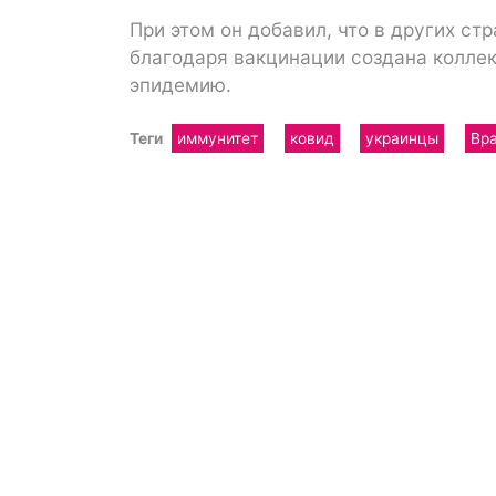
При этом он добавил, что в других ст
благодаря вакцинации создана коллек
эпидемию.
Теги
иммунитет
ковид
украинцы
Вр