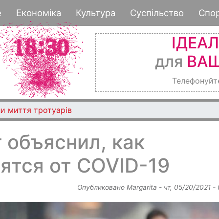
Перейти
е
Економіка
Культура
Суспільство
Спо
к
основному
ІДЕА
содержанию
для
ВАШ
Телефонуйт
и миття тротуарів
 объяснил, как
ятся от COVID-19
Опубликовано
Margarita
-
чт, 05/20/2021 -