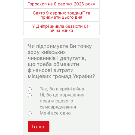
Гороскоп на 8 серпня 2026 року
Свято 9 серпня: традиції та
прикмети цього дня
У Дніпрі зникла безвісти 61-
річна жінка
Чи підтримуєте Ви точку
зору київських
чиновників і депутатів,
що треба обмежити
фінансові витрати
місцевих громад України?
Choices
Так, бо в країні війна
Ні, бо це порушення
прав місцевого
самоврядування
Мені все одно
Голос