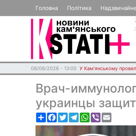
Основная навигация
Головна
Політика
Надзвичайн
08/08/2026 - 13:00
У Кам'янському провел
Врач-иммунолог
украинцы защит
Ресурс
Facebook
Twitter
Telegram
WhatsApp
Viber
Email