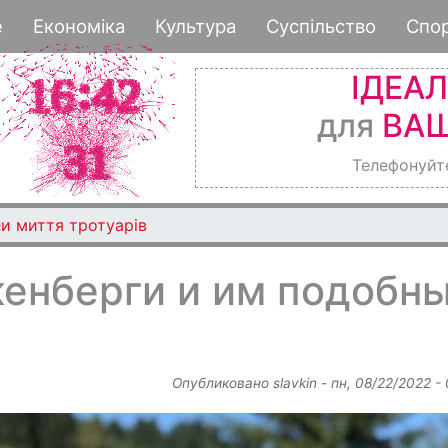
Перейти
е
Економіка
Культура
Суспільство
Спо
к
основному
ІДЕА
содержанию
для
ВАШ
Телефонуйт
и миття тротуарів
кенберги и им подобн
Опубликовано
slavkin
-
пн, 08/22/2022 -