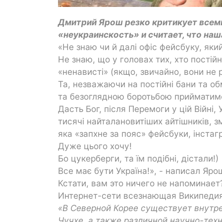
Дмитрий Ярош резко критикует всеми
«неукраинскость» и считает, что на
«Не знаю чи й далі офіс фейсбуку, яки
Не знаю, що у головах тих, хто постій
«ненависті» (якщо, звичайно, вони не 
Та, незважаючи на постійні бани та о
та безоглядною боротьбою прийматимеш
Дасть Бог, після Перемоги у цій Війні, У
тисячі найталановитіших айтішників,
яка «запхне за пояс» фейсбуки, інстаг
Дуже цього хочу!
Бо цукерберги, та їм подібні, дістали!)
Все має бути Україна!», - написал Яр
Кстати, вам это ничего не напоминает
Интернет-сети всезнающая Википедия
«В Северной Корее существует внутр
Чучхе, а также различной научно-тех