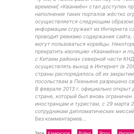
времени[ «Кванмён» стал доступен п
наполнение таких порталов жёстко о
осуществляется следующим образом:
информации сгружает из Интернета с
проводит ревизию содержания сайта, 
могут пользоваться корейцы. Некото
прекратить изоляцию «Кванмёна» и по
с Китаем районах северной части КН
осуществлять выход в Интернет (в 2
страны распорядилось об их закрытии
посольствам в Пхеньяне разрешено с
В феврале 2013 г. официально открыт 
стране, который был вновь ограничен
иностранцам и туристам, с 29 марта 
сотрудникам дипломатических миссий
Без комментариев…
Теги
Каменское
Война
Ярош
Интерн