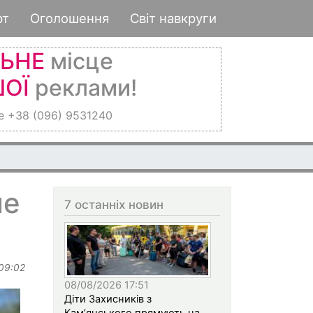
рт
Оголошення
Світ навкруги
ЛЬНЕ
місце
ОЇ
реклами!
е +38 (096) 9531240
ые
7 останніх новин
 09:02
08/08/2026 17:51
Діти Захисників з
Кам’янського прямують на