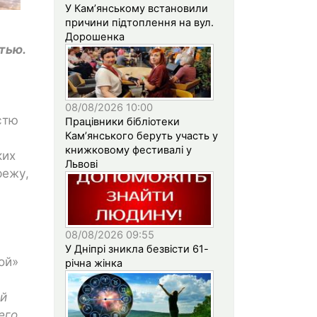
У Кам’янському встановили
причини підтоплення на вул.
Дорошенка
тью.
08/08/2026 10:00
стю
Працівники бібліотеки
Кам’янського беруть участь у
книжковому фестивалі у
ких
Львові
режу,
08/08/2026 09:55
У Дніпрі зникла безвісти 61-
ой»
річна жінка
ей
его