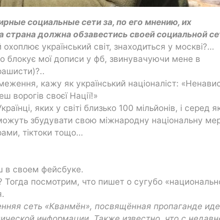
рные социальные сети за, по его мнению, их
ша страна должна обзавестись своей социальной се
й охоплює український світ, знаходиться у москві?…
но блокує мої дописи у фб, звинувачуючи мене в
рашисти)?..
бмеження, кажу як український націоналіст: «Ненави
 ворогів своєї Нації!»
країнці, яких у світі близько 100 мільйонів, і серед я
 зможуть збудувати свою міжнародну національну ме
рами, тіктоки тощо…
ош в своем фейсбуке.
? Тогда посмотрим, что пишет о сугубо «национальн
.
енняя сеть «Кванмён», посвящённая пропаганде ид
нической информации. Также известно, что с недавн