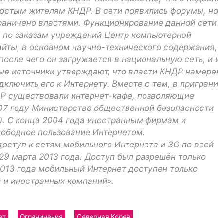
ростым жителям КНДР. В сети появились форумы, но
граничено властями. Функционирование данной сети
 по заказам учреждений Центр компьютерной
айты, в основном научно-технического содержания,
после чего он загружается в национальную сеть, и 
рые источники утверждают, что власти КНДР намере
дключить его к Интернету. Вместе с тем, в пригран
ДР существовали интернет-кафе, позволяющие
007 году Министерство общественной безопасности
). С конца 2004 года иностранным фирмам и
вободное пользование Интернетом.
доступ к сетям мобильного Интернета и 3G по всей
 29 марта 2013 года. Доступ был разрешён только
2013 года мобильный Интернет доступен только
 и иностранных компаний».
ет
Ограничения
Северная Корея