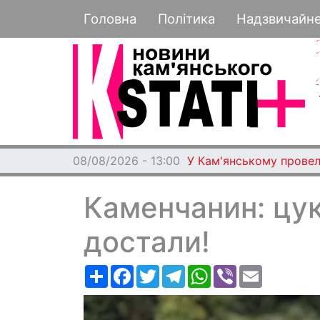
Основная навигация
Головна
Політика
Надзвичайн
08/08/2026 - 13:00
У Кам'янському провел
Каменчанин: цу
достали!
Ресурс
Facebook
Twitter
Telegram
WhatsApp
Viber
Email