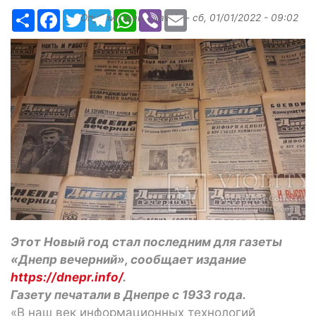
Ресурс
Facebook
Twitter
Telegram
WhatsApp
Viber
Email
Опубликовано
slavkin
-
сб, 01/01/2022 - 09:02
Этот Новый год стал последним для газеты
«Днепр вечерний», сообщает издание
https://dnepr.info/
.
Газету печатали в Днепре с 1933 года.
«В наш век информационных технологий