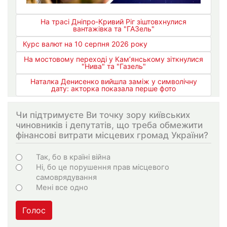
На трасі Дніпро-Кривий Ріг зіштовхнулися
вантажівка та "ГАЗель"
Курс валют на 10 серпня 2026 року
На мостовому переході у Кам’янському зіткнулися
"Нива" та "Газель"
Наталка Денисенко вийшла заміж у символічну
дату: акторка показала перше фото
Чи підтримуєте Ви точку зору київських
чиновників і депутатів, що треба обмежити
фінансові витрати місцевих громад України?
Choices
Так, бо в країні війна
Ні, бо це порушення прав місцевого
самоврядування
Мені все одно
Голос