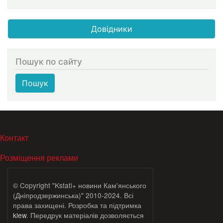
Довідники
Пошук по сайту
Пошук
МЕНЮ В ПОДВАЛЕ
Контакт
Розміщення реклами
© Copyright "Kstati+ новини Кам'янського
(Дніпродзержинська)" 2010-2024. Всі
права захищені. Розробка та підтримка
klew
. Передрук матеріалів дозволяється