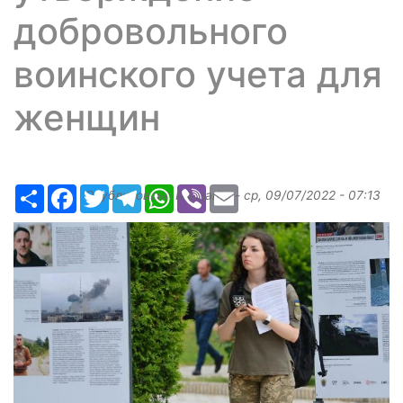
добровольного
воинского учета для
женщин
Ресурс
Facebook
Twitter
Telegram
WhatsApp
Viber
Email
Опубликовано
Margarita
-
ср, 09/07/2022 - 07:13