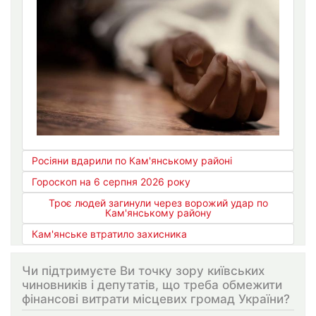
Росіяни вдарили по Кам'янському районі
Гороскоп на 6 серпня 2026 року
Троє людей загинули через ворожий удар по
Кам'янському району
Кам'янське втратило захисника
Чи підтримуєте Ви точку зору київських
чиновників і депутатів, що треба обмежити
фінансові витрати місцевих громад України?