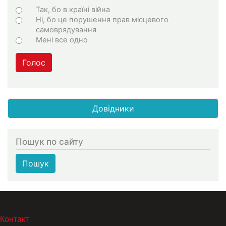
Choices
Так, бо в країні війна
Ні, бо це порушення прав місцевого
самоврядування
Мені все одно
Голос
Довідники
Пошук по сайту
Пошук
МЕНЮ В ПОДВАЛЕ
Контакт