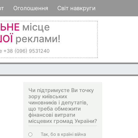
рт
Оголошення
Світ навкруги
ЛЬНЕ
місце
ОЇ
реклами!
е +38 (096) 9531240
Чи підтримуєте Ви точку
зору київських
чиновників і депутатів,
що треба обмежити
фінансові витрати
місцевих громад України?
Choices
Так, бо в країні війна