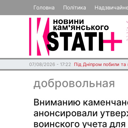
Основная навигация
Головна
Політика
Надзвичайн
07/08/2026 - 17:22
Під Дніпром побили та
добровольная
Вниманию каменчан
анонсировали утвер
воинского учета дл