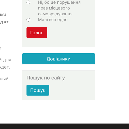
Ні, бо це порушення
прав місцевого
самоврядування
вка
Мені все одно
рдят
Голос
m.
Довідники
й для
удет.
Пошук по сайту
ьный
Пошук