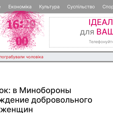
Перейти
е
Економіка
Культура
Суспільство
Спо
к
основному
ІДЕА
содержанию
для
ВАШ
Телефонуйт
 пограбували чоловіка
ок: в Минобороны
ждение добровольного
я женщин