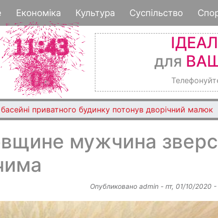
Перейти
е
Економіка
Культура
Суспільство
Спо
к
основному
ІДЕА
содержанию
для
ВАШ
Телефонуйт
 басейні приватного будинку потонув дворічний малюк
вщине мужчина зверс
чима
Опубликовано
admin
-
пт, 01/10/2020 -