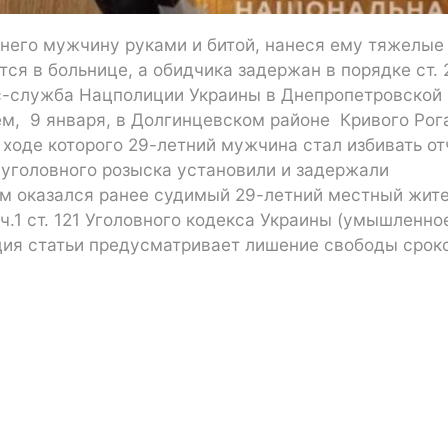
него мужчину руками и битой, нанеся ему тяжелые
ся в больнице, а обидчика задержан в порядке ст. 
с-служба Нацполиции Украины в Днепропетровской
, ​​9 января, в Долгинцевском районе Кривого Рог
ходе которого 29-летний мужчина стал избивать о
и уголовного розыска установили и задержали
Им оказался ранее судимый 29-летний местный жите
ч.1 ст. 121 Уголовного кодекса Украины (умышленно
ция статьи предусматривает лишение свободы срок