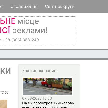
рт
Оголошення
Світ навкруги
ЛЬНЕ
місце
ОЇ
реклами!
е +38 (096) 9531240
ки
7 останніх новин
 12:50
07/08/2026 13:53
На Дніпропетровщині чоловік
вчинив стрілянину у місті