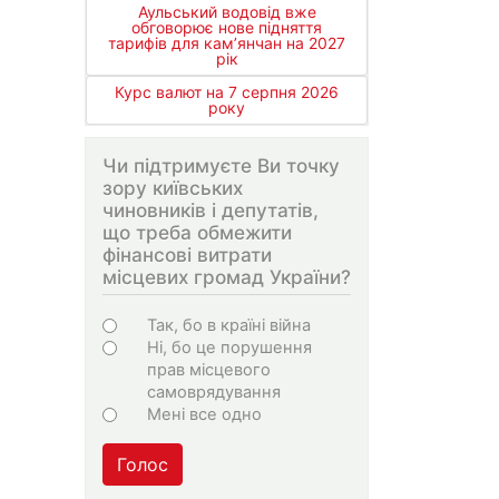
Аульський водовід вже
обговорює нове підняття
тарифів для кам’янчан на 2027
рік
Курс валют на 7 серпня 2026
року
Чи підтримуєте Ви точку
зору київських
чиновників і депутатів,
що треба обмежити
фінансові витрати
місцевих громад України?
Choices
Так, бо в країні війна
Ні, бо це порушення
прав місцевого
самоврядування
Мені все одно
Голос