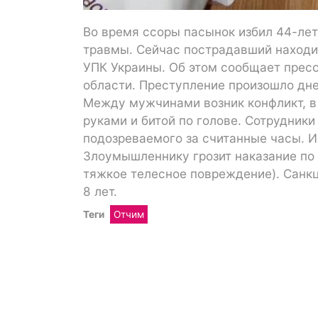
Во время ссоры пасынок избил 44-лет
травмы. Сейчас пострадавший находит
УПК Украины. Об этом сообщает прес
области. Преступление произошло днем
Между мужчинами возник конфликт, в 
руками и битой по голове. Сотрудник
подозреваемого за считанные часы. 
Злоумышленнику грозит наказание по 
тяжкое телесное повреждение). Санк
8 лет.
Теги
Отчим