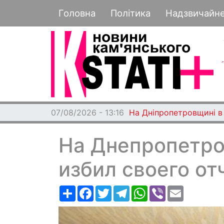
Основная навигация
Головна
Політика
Надзвичайн
07/08/2026 - 13:16
На Дніпропетровщині в
На Днепропетро
избил своего от
Ресурс
Facebook
Twitter
Telegram
WhatsApp
Viber
Email