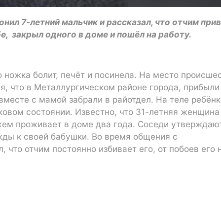
онил 7-летний мальчик и рассказал, что отчим при
е, закрыл одного в доме и пошёл на работу.
 ножка болит, печёт и посинела. На место происше
я, что в Металлургическом районе города, прибыли
вместе с мамой забрали в райотдел. На теле ребёнк
ковом состоянии. Известно, что 31-летняя женщина
ем проживает в доме два года. Соседи утверждают
жды к своей бабушки. Во время общения с
 что отчим постоянно избивает его, от побоев его 