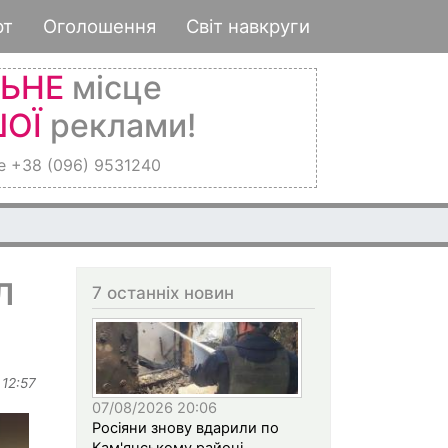
рт
Оголошення
Світ навкруги
ЛЬНЕ
місце
ОЇ
реклами!
е +38 (096) 9531240
л
7 останніх новин
 12:57
07/08/2026 20:06
Росіяни знову вдарили по
Кам'янському районі