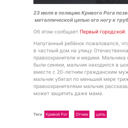
23 июля в полицию Кривого Рога позв
металлической цепью его ногу к труб
Об этом сообщает
Первый городской
.
Напуганный ребёнок пожаловался, что
в частный дом на улицу Отечественна
правоохранители и медики. Мальчика 
были синяки, мальчик находился в шо
вместе с 20-летним гражданским муж
мальчик убегал по меньшей мере три
правоохранителями мальчик рассказал,
может защитить даже мама.
Теги
Кривой Рог
Отчим
цепь