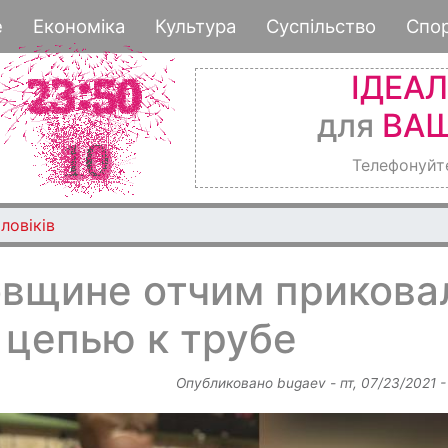
Перейти
е
Економіка
Культура
Суспільство
Спо
к
основному
ІДЕА
содержанию
для
ВАШ
Телефонуйт
ловіків
вщине отчим прикова
 цепью к трубе
Опубликовано
bugaev
-
пт, 07/23/2021 -