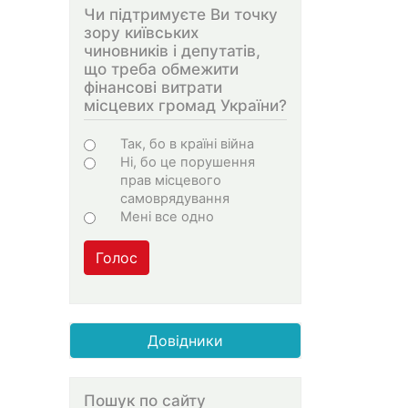
Чи підтримуєте Ви точку
зору київських
чиновників і депутатів,
що треба обмежити
фінансові витрати
місцевих громад України?
Choices
Так, бо в країні війна
Ні, бо це порушення
прав місцевого
самоврядування
Мені все одно
Голос
Довідники
Пошук по сайту