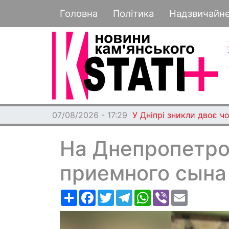
Основная навигация
Головна
Політика
Надзвичайн
07/08/2026 - 17:29
У Дніпрі зникли двоє чо
На Днепропетро
приемного сына
Ресурс
Facebook
Twitter
Telegram
WhatsApp
Viber
Email