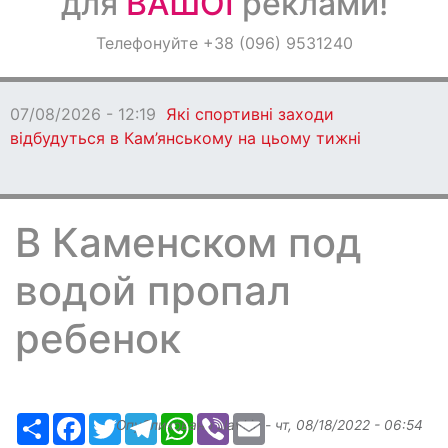
для
ВАШОЇ
реклами!
Оголошення
Телефонуйте +38 (096) 9531240
Світ навкруги
07/08/2026 - 12:19
Які спортивні заходи
відбудуться в Кам’янському на цьому тижні
В Каменском под
водой пропал
ребенок
Ресурс
Facebook
Twitter
Telegram
WhatsApp
Viber
Email
Опубликовано
slavkin
-
чт, 08/18/2022 - 06:54