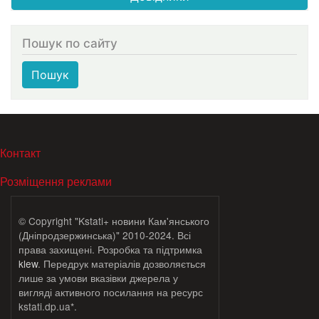
Пошук по сайту
Пошук
МЕНЮ В ПОДВАЛЕ
Контакт
Розміщення реклами
© Copyright "Kstati+ новини Кам'янського
(Дніпродзержинська)" 2010-2024. Всі
права захищені. Розробка та підтримка
klew
. Передрук матеріалів дозволяється
лише за умови вказівки джерела у
вигляді активного посилання на ресурс
kstati.dp.ua*.