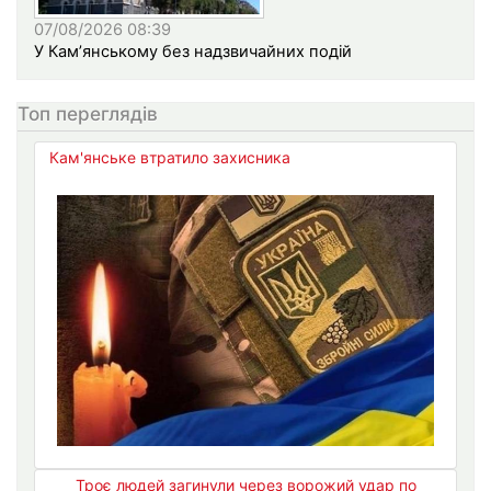
07/08/2026 08:39
У Кам’янському без надзвичайних подій
Топ переглядів
Кам'янське втратило захисника
Троє людей загинули через ворожий удар по