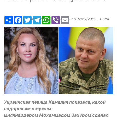
Ресурс
Facebook
Twitter
Telegram
WhatsApp
Viber
Email
Опубликовано
Margarita
-
ср, 01/11/2023 - 06:00
Украинская певица Камалия показала, какой
подарок им с мужем-
миллиардером Мохаммадом Захуром сделал