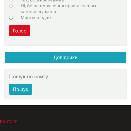
Ні, бо це порушення прав місцевого
самоврядування
Мені все одно
Голос
Довідники
Пошук по сайту
Пошук
МЕНЮ В ПОДВАЛЕ
Контакт