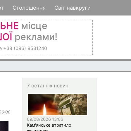
рт
Оголошення
Світ навкруги
ЛЬНЕ
місце
ОЇ
реклами!
е +38 (096) 9531240
амою медичних гарантій
7 останніх новин
 06:00
09/08/2026 13:06
Кам'янське втратило
захисника