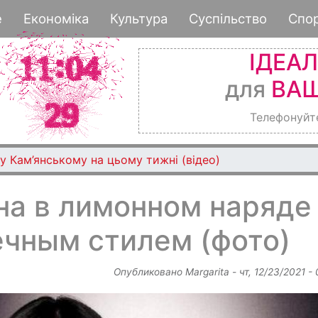
Перейти
е
Економіка
Культура
Суспільство
Спо
к
основному
ІДЕА
содержанию
для
ВАШ
Телефонуйт
вщини можуть безкоштовно пройти КТ та МРТ за Прогр
а в лимонном наряде
ечным стилем (фото)
Опубликовано
Margarita
-
чт, 12/23/2021 -