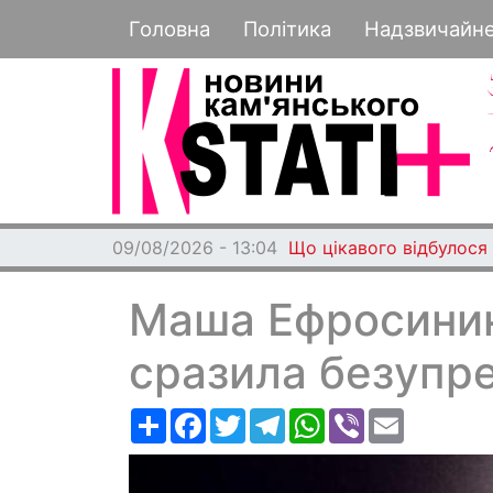
Основная навигация
Головна
Політика
Надзвичайн
09/08/2026 - 11:27
Мешканці Дніпропетро
Маша Ефросинин
сразила безупр
Ресурс
Facebook
Twitter
Telegram
WhatsApp
Viber
Email