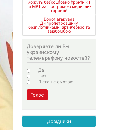
можуть безкоштовно пройти КТ
та МРТ за Програмою медичних
гарантій
Ворог атакував
Дніпропетровщину
безпілотниками, артилерією та
авіабомбою
Доверяете ли Вы
украинскому
телемарафону новостей?
Choices
Да
Нет
Я его не смотрю
Голос
Довідники