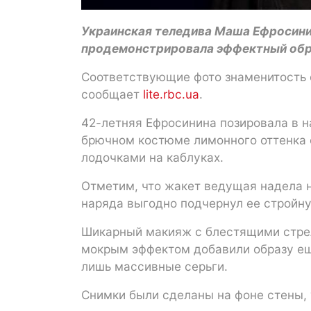
Украинская теледива Маша Ефросинин
продемонстрировала эффектный обр
Соответствующие фото знаменитость о
сообщает
lite.rbc.ua
.
42-летняя Ефросинина позировала в на
брючном костюме лимонного оттенка
лодочками на каблуках.
Отметим, что жакет ведущая надела н
наряда выгодно подчернул ее стройну
Шикарный макияж с блестящими стрел
мокрым эффектом добавили образу ещ
лишь массивные серьги.
Снимки были сделаны на фоне стены,