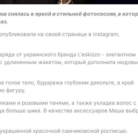
а снялась в яркой и стильной фотосессии, в кото
аз.
публиковала на своей странице в Instagram,
ряде от украинского бренда L'eskizzo - элегантном
 с удлиненным жакетом, который дополнила нюдов
а голое тело, будоража глубоким декольте, а крой
ю фигуру.
ками и розовыми тенями, а также укладка волос с
е больше шика. В качестве аксессуаров Маша выб
 украшенной красочной самчиковской росписью.