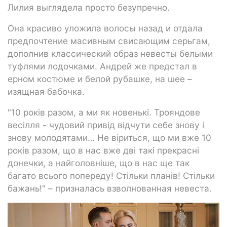
Лилия выглядела просто безупречно.
Она красиво уложила волосы назад и отдала
предпочтение масивным свисающим серьгам,
дополнив классический образ невесты белыми
туфлями лодочками. Андрей же предстал в
ерном костюме и белой рубашке, на шее –
изящная бабочка.
"10 років разом, а ми як новенькі. Трояндове
весілля - чудовий привід відчути себе знову і
знову молодятами… Не віриться, що ми вже 10
років разом, що в нас вже дві такі прекрасні
донечки, а найголовніше, що в нас ще так
багато всього попереду! Стільки планів! Стільки
бажань!" – призналась взволнованная невеста.