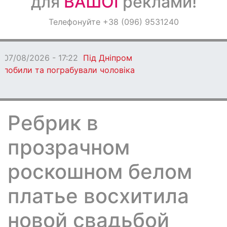
для
ВАШОЇ
реклами!
Оголошення
Телефонуйте +38 (096) 9531240
Світ навкруги
07/08/2026 - 17:18
Росіяни знову
атакували Дніпровський район
Ребрик в
прозрачном
роскошном белом
платье восхитила
новой свадьбой