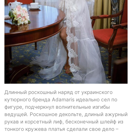
Длинный роскошный наряд от украинского
кутюрного бренда Adamaris идеально сел по
фигуре, подчеркнул волнительные изгибы
ведущей. Роскошное декольте, длиный ажурный
рукав и корсетный лиф, бесконечный шлейф из
тонкого кружева платья сделали свое дело –