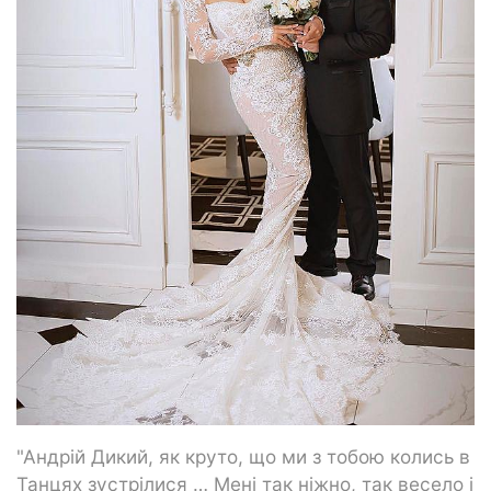
"Андрій Дикий, як круто, що ми з тобою колись в
Танцях зустрілися … Мені так ніжно, так весело і