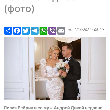
(фото)
Ресурс
Facebook
Twitter
Telegram
WhatsApp
Viber
Email
Опубликовано
Margarita
-
пт, 12/24/2021 - 06:00
Лилия Ребрик и ее муж Андрей Дикий недавно