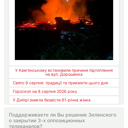
У Кам’янському встановили причини підтоплення
на вул. Дорошенка
Свято 9 серпня: традиції та прикмети цього дня
Гороскоп на 8 серпня 2026 року
У Дніпрі зникла безвісти 61-річна жінка
Поддерживаете ли Вы решение Зеленского
о закрытии 3-х оппозиционных
телеканалов?