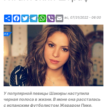
Ресурс
Facebook
Twitter
Telegram
WhatsApp
Viber
Email
Опубликовано
Margarita
-
вс, 07/31/2022 - 06:00
У популярной певицы Шакиры наступила
черная полоса в жизни. В июне она рассталась
с испанским футболистом Жераром Пике.