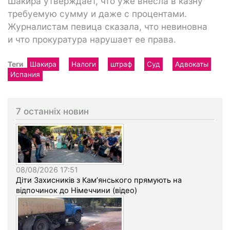
Шакира утверждает, что уже внесла в казну
требуемую сумму и даже с процентами.
Журналистам певица сказала, что невиновна
и что прокуратура нарушает ее права.
Теги
Шакира
Налоги
штраф
Суд
Адвокаты
Испания
7 останніх новин
08/08/2026 17:51
Діти Захисників з Кам’янського прямують на
відпочинок до Німеччини (відео)