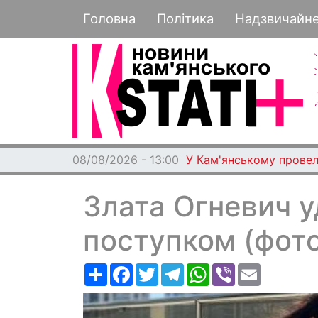
Основная навигация
Головна
Політика
Надзвичайн
08/08/2026 - 13:00
У Кам'янському провел
Злата Огневич 
поступком (фото
Ресурс
Facebook
Twitter
Telegram
WhatsApp
Viber
Email