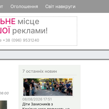
рт
Оголошення
Світ навкруги
ЛЬНЕ
місце
ОЇ
реклами!
е +38 (096) 9531240
7 останніх новин
 06:00
08/08/2026 17:51
Діти Захисників з
Кам’янського прямують на