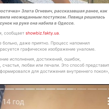
остячка» Злата Огневич, рассказавшая ранее, как
дивила неожиданным поступком. Певица решилась
сунок на руке она набила в Одессе.
ам, сообщает
showbiz.fakty.ua
.
е больно, даже приятно. Процесс напомнил
красуется графическое изображение уналоме.
ение исполнения, достижений, ошибок,
 счастья, любви или печали. Это способ представит
сформировался для достижения внутреннего покоя»