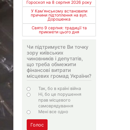
Гороскоп на 8 серпня 2026 року
У Кам’янському встановили
причини підтоплення на вул.
Дорошенка
Свято 9 серпня: традиції та
прикмети цього дня
Чи підтримуєте Ви точку
зору київських
чиновників і депутатів,
що треба обмежити
фінансові витрати
місцевих громад України?
Choices
Так, бо в країні війна
Ні, бо це порушення
прав місцевого
самоврядування
Мені все одно
Голос