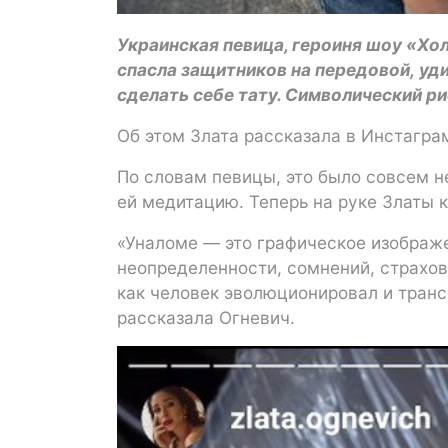
Украинская певица, героиня шоу «Хол
спасла защитников на передовой, у
сделать себе тату. Символический ри
Об этом Злата рассказала в Инстагр
По словам певицы, это было совсем н
ей медитацию. Теперь на руке Златы 
«Уналоме — это графическое изображ
неопределенности, сомнений, страхов,
как человек эволюционировал и тран
рассказала Огневич.