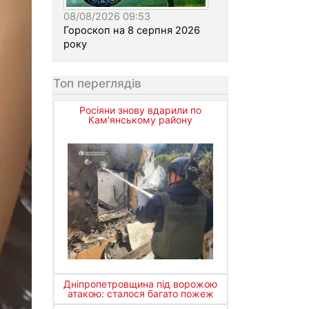
08/08/2026 09:53
Гороскоп на 8 серпня 2026
року
Топ переглядів
Росіяни знову вдарили по
Кам'янському району
Дніпропетровщина під ворожою
атакою: сталося багато пожеж