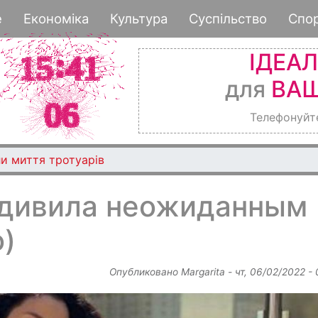
Перейти
е
Економіка
Культура
Суспільство
Спо
к
основному
ІДЕА
содержанию
для
ВАШ
Телефонуйт
и миття тротуарів
удивила неожиданным
)
Опубликовано
Margarita
-
чт, 06/02/2022 -