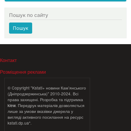
Пошук по сайту
Пошук
МЕНЮ В ПОДВАЛЕ
Контакт
Розміщення реклами
© Copyright "Kstati+ новини Кам'янського
(Дніпродзержинська)" 2010-2024. Всі
права захищені. Розробка та підтримка
klew
. Передрук матеріалів дозволяється
лише за умови вказівки джерела у
вигляді активного посилання на ресурс
kstati.dp.ua*.