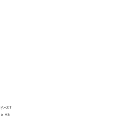
лужат
ь на