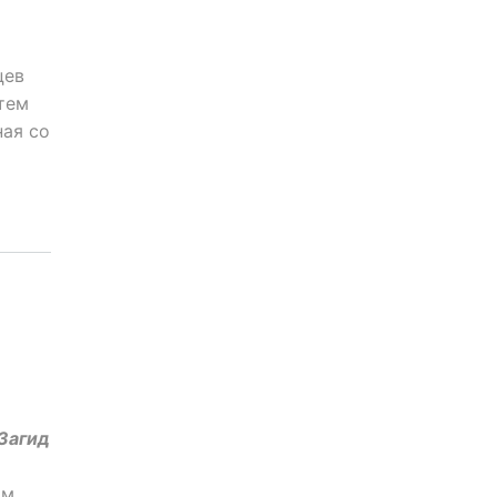
цев
 тем
ная со
Загид
ом