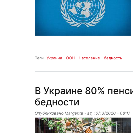
Теги
Украина
ООН
Население
бедность
В Украине 80% пенс
бедности
Опубликовано
Margarita
-
вт, 10/13/2020 - 08:17