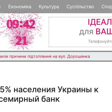
Перейти
е
Економіка
Культура
Суспільство
Спо
к
основному
ІДЕА
содержанию
для
ВАШ
Телефонуйт
вили причини підтоплення на вул. Дорошенка
55% населения Украины к
Всемирный банк