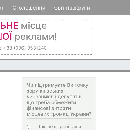
рт
Оголошення
Світ навкруги
ЛЬНЕ
місце
ОЇ
реклами!
е +38 (096) 9531240
Чи підтримуєте Ви точку
зору київських
чиновників і депутатів,
що треба обмежити
фінансові витрати
місцевих громад України?
Choices
Так, бо в країні війна