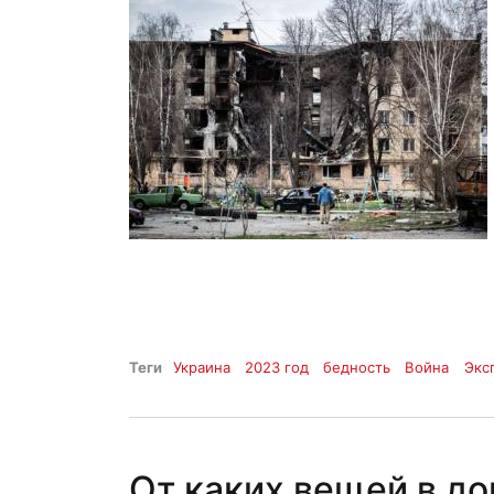
Теги
Украина
2023 год
бедность
Война
Экс
От каких вещей в д