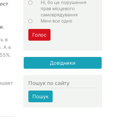
Ні, бо це порушення
рост
прав місцевого
самоврядування
Мені все одно
и.
Голос
ь в
. А к
 55%.
Довідники
Пошук по сайту
ышает
Пошук