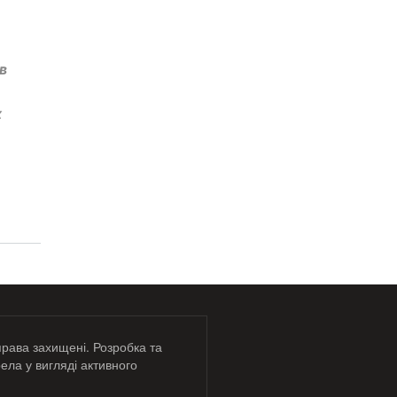
в
х
права захищені. Розробка та
ела у вигляді активного