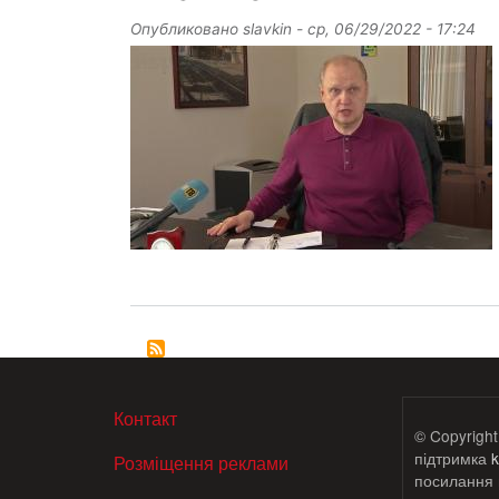
Опубликовано
slavkin
-
ср, 06/29/2022 - 17:24
МЕНЮ В ПОДВАЛЕ
Контакт
© Copyright
підтримка
k
Розміщення реклами
посилання н