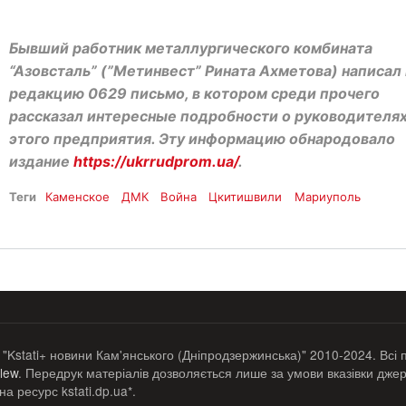
Бывший работник металлургического комбината
“Азовсталь” (”Метинвест” Рината Ахметова) написал 
редакцию 0629 письмо, в котором среди прочего
рассказал интересные подробности о руководителя
этого предприятия. Эту информацию обнародовало
издание
https://ukrrudprom.ua/
.
Теги
Каменское
ДМК
Война
Цкитишвили
Мариуполь
 "Kstati+ новини Кам'янського (Дніпродзержинська)" 2010-2024. Всі 
lew
. Передрук матеріалів дозволяється лише за умови вказівки джер
а ресурс kstati.dp.ua*.