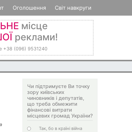
рт
Оголошення
Світ навкруги
ЛЬНЕ
місце
ОЇ
реклами!
е +38 (096) 9531240
Чи підтримуєте Ви точку
зору київських
чиновників і депутатів,
що треба обмежити
фінансові витрати
місцевих громад України?
а
Choices
Так, бо в країні війна