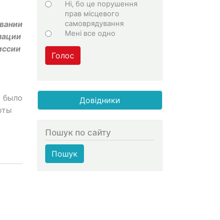
Ні, бо це порушення
прав місцевого
самоврядування
овании
Мені все одно
мации
иссии
Голос
 было
Довідники
оты
Пошук по сайту
Пошук