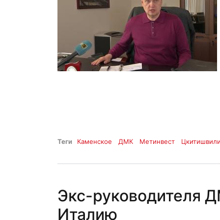
Теги
Каменское
ДМК
Метинвест
Цкитишвил
Экс-руководителя Д
Италию