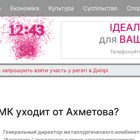
Перейти
е
Економіка
Культура
Суспільство
Спо
к
основному
ІДЕА
содержанию
для
ВАШ
Телефонуйт
 запрошують взяти участь у регаті в Дніпрі
МК уходит от Ахметова?
Генеральный директор металлургического комбинат
“Азовсталь”, входящего в горно-металлургическую