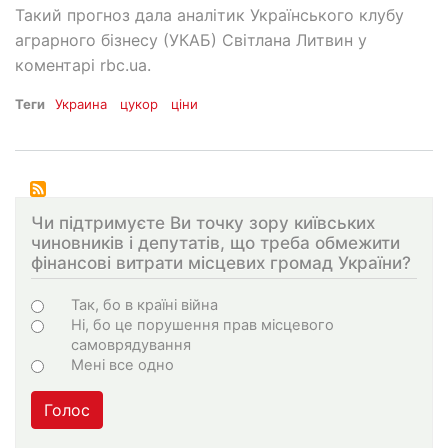
Такий прогноз дала аналітик Українського клубу
аграрного бізнесу (УКАБ) Світлана Литвин у
коментарі rbc.ua.
Теги
Украина
цукор
ціни
Чи підтримуєте Ви точку зору київських
чиновників і депутатів, що треба обмежити
фінансові витрати місцевих громад України?
Choices
Так, бо в країні війна
Ні, бо це порушення прав місцевого
самоврядування
Мені все одно
Голос