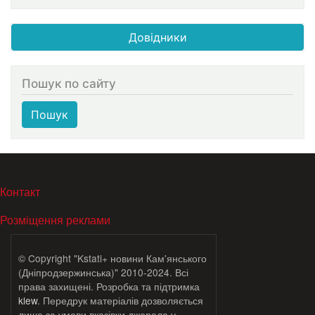
Довідники
Пошук по сайту
Пошук
МЕНЮ В ПОДВАЛЕ
Контакт
Розміщення реклами
© Copyright "Kstati+ новини Кам'янського
(Дніпродзержинська)" 2010-2024. Всі
права захищені. Розробка та підтримка
klew
. Передрук матеріалів дозволяється
лише за умови вказівки джерела у