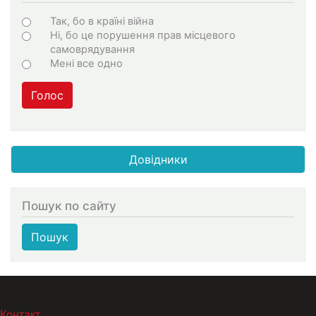
Choices
Так, бо в країні війна
Ні, бо це порушення прав місцевого
самоврядування
Мені все одно
Голос
Довідники
Пошук по сайту
Пошук
МЕНЮ В ПОДВАЛЕ
Контакт