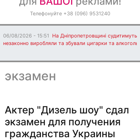
для
ВАШОЇ
реклами!
Оголошення
Телефонуйте +38 (096) 9531240
Світ навкруги
судитимуть 13 учасників злочинної групи, які
и та алкоголь
экзамен
Актер "Дизель шоу" сдал
экзамен для получения
гражданства Украины