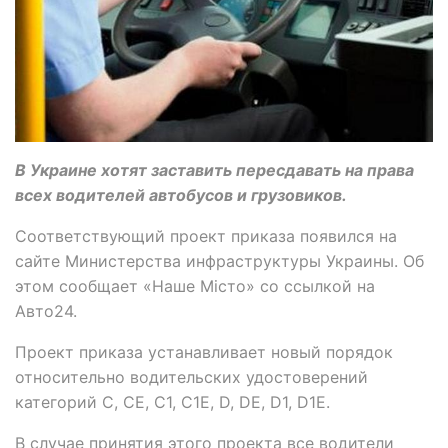
В Украине хотят заставить пересдавать на права
всех водителей автобусов и грузовиков.
Соответствующий проект приказа появился на
сайте Министерства инфраструктуры Украины. Об
этом сообщает «Наше Місто» со ссылкой на
Авто24.
Проект приказа устанавливает новый порядок
относительно водительских удостоверений
категорий С, СЕ, С1, С1Е, D, DE, D1, D1E.
В случае принятия этого проекта все водители