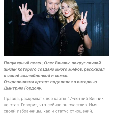
Популярный певец Олег Винник, вокруг личной
жизни которого создано много мифов, рассказал
о своей возлюбленной и семье.
Откровениями артист поделился в интервью
Дмитрию Гордону.
Правда, раскрывать все карты 47-летний Винник
не стал. Говорит, что сейчас он счастлив. Имя
своей избранницы, как и статус отношений,