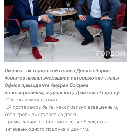
Именно так городской голова Днепра Борис
Филатов назвал вчерашнее интервью экс-главы
Офиса президента Андрея Богдана
оппозиционному журналисту Дмитрию Гордону.
«Теперь я могу сказать.
…Я постараюсь быть максимально взвешенным,
хотя кровь выступает из дёсен.
Прямо сейчас социальные сети обсуждают
интервью одного подонка с другим.