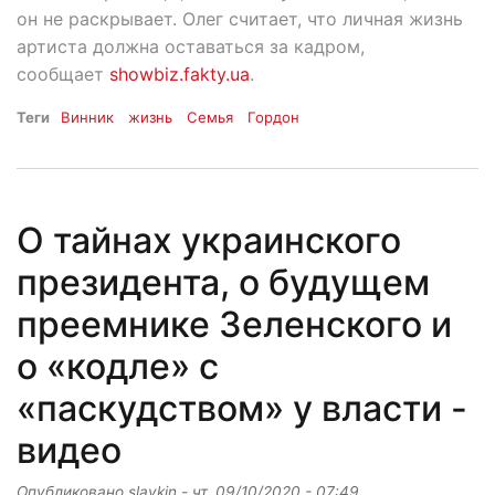
он не раскрывает. Олег считает, что личная жизнь
артиста должна оставаться за кадром,
сообщает
showbiz.fakty.ua
.
Теги
Винник
жизнь
Семья
Гордон
О тайнах украинского
президента, о будущем
преемнике Зеленского и
о «кодле» с
«паскудством» у власти -
видео
Опубликовано
slavkin
-
чт, 09/10/2020 - 07:49