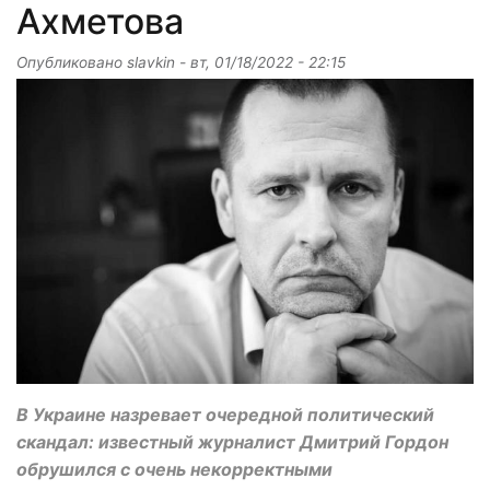
Ахметова
Опубликовано
slavkin
-
вт, 01/18/2022 - 22:15
В Украине назревает очередной политический
скандал: известный журналист Дмитрий Гордон
обрушился с очень некорректными