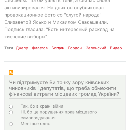
Сейшелы. Потом ушел в тень, а сейчас снова
активизировался. На днях он опубликовал
провокационное фото со "слугой народа"
Елизаветой Ясько и Михаилом Саакашвили.
Подпись гласила: "Есть интересный расклад на
киевские выборы".
Теги
Днепр
Филатов
Богдан
Гордон
Зеленский
Видео
Чи підтримуєте Ви точку зору київських
чиновників і депутатів, що треба обмежити
фінансові витрати місцевих громад України?
Choices
Так, бо в країні війна
Ні, бо це порушення прав місцевого
самоврядування
Мені все одно