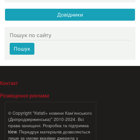
Довідники
Пошук по сайту
Пошук
МЕНЮ В ПОДВАЛЕ
Контакт
Розміщення реклами
© Copyright "Kstati+ новини Кам'янського
(Дніпродзержинська)" 2010-2024. Всі
права захищені. Розробка та підтримка
klew
. Передрук матеріалів дозволяється
лише за умови вказівки джерела у