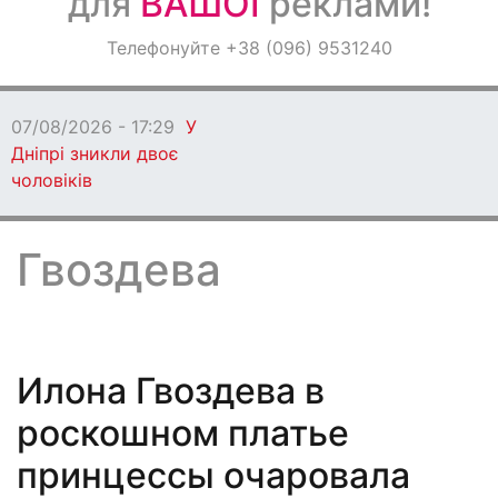
для
ВАШОЇ
реклами!
Оголошення
Телефонуйте +38 (096) 9531240
Світ навкруги
07/08/2026 - 17:22
побили та пограбу
Гвоздева
Илона Гвоздева в
роскошном платье
принцессы очаровала