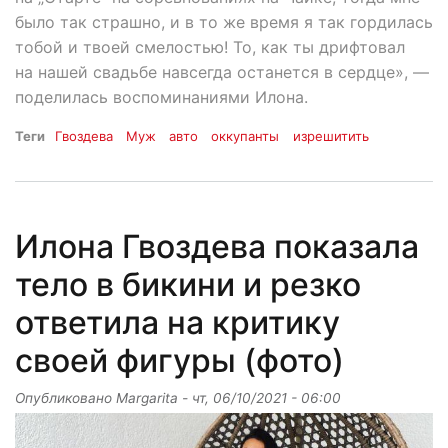
было так страшно, и в то же время я так гордилась
тобой и твоей смелостью! То, как ты дрифтовал
на нашей свадьбе навсегда останется в сердце», —
поделилась воспоминаниями Илона.
Теги
Гвоздева
Муж
авто
оккупанты
изрешитить
Илона Гвоздева показала
тело в бикини и резко
ответила на критику
своей фигуры (фото)
Опубликовано
Margarita
-
чт, 06/10/2021 - 06:00