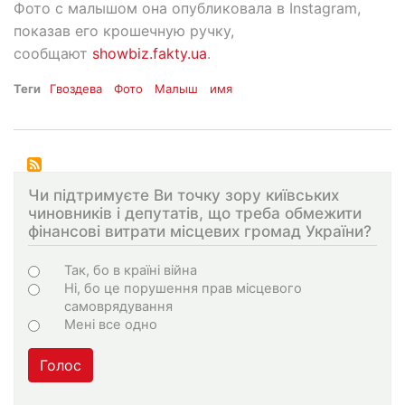
Фото с малышом она опубликовала в Instagram,
показав его крошечную ручку,
сообщают
showbiz.fakty.ua
.
Теги
Гвоздева
Фото
Малыш
имя
Чи підтримуєте Ви точку зору київських
чиновників і депутатів, що треба обмежити
фінансові витрати місцевих громад України?
Choices
Так, бо в країні війна
Ні, бо це порушення прав місцевого
самоврядування
Мені все одно
Голос