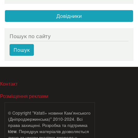
Довідники
Пошук по сайту
Пошук
МЕНЮ В ПОДВАЛЕ
Контакт
Розміщення реклами
© Copyright "Kstati+ новини Кам'янського
(Дніпродзержинська)" 2010-2024. Всі
права захищені. Розробка та підтримка
klew
. Передрук матеріалів дозволяється
лише за умови вказівки джерела у