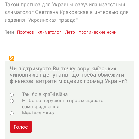
Такой прогноз для Украины озвучила известный
климатолог Светлана Краковская в интервью для
издания "Украинская правда".
Теги
Прогноз
климатолог
Лето
тропические ночи
Чи підтримуєте Ви точку зору київських
чиновників і депутатів, що треба обмежити
фінансові витрати місцевих громад України?
Choices
Так, бо в країні війна
Ні, бо це порушення прав місцевого
самоврядування
Мені все одно
Голос