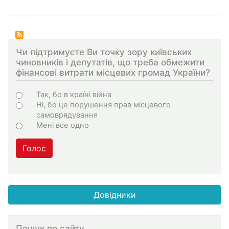
Чи підтримуєте Ви точку зору київських
чиновників і депутатів, що треба обмежити
фінансові витрати місцевих громад України?
Choices
Так, бо в країні війна
Ні, бо це порушення прав місцевого
самоврядування
Мені все одно
Голос
Довідники
Пошук по сайту