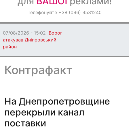
для
ВАШОЇ
реклами!
Оголошення
Телефонуйте +38 (096) 9531240
Світ навкруги
/2026 - 15:02
Ворог
ував Дніпровський
н
Контрафакт
На Днепропетровщине
перекрыли канал
поставки