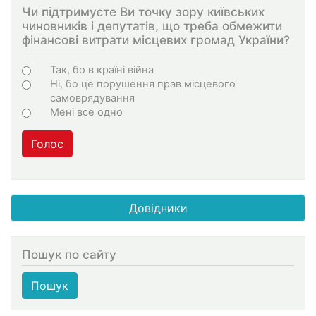
Чи підтримуєте Ви точку зору київських
чиновників і депутатів, що треба обмежити
фінансові витрати місцевих громад України?
Choices
Так, бо в країні війна
Ні, бо це порушення прав місцевого
самоврядування
Мені все одно
Голос
Довідники
Пошук по сайту
Пошук