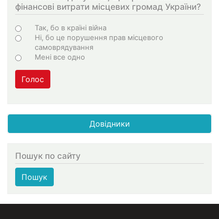
фінансові витрати місцевих громад України?
Choices
Так, бо в країні війна
Ні, бо це порушення прав місцевого
самоврядування
Мені все одно
Голос
Довідники
Пошук по сайту
Пошук