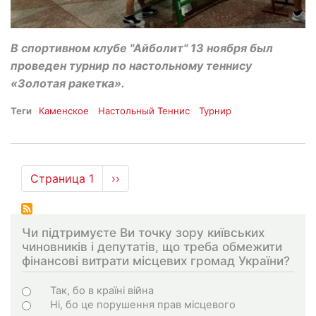
В спортивном клубе "Айболит" 13 ноября был
проведен турнир по настольному теннису
«Золотая ракетка».
Теги
Каменское
Настольный Теннис
Турнир
Нумерация
Страница 1
Следующая
››
страниц
страница
Чи підтримуєте Ви точку зору київських
чиновників і депутатів, що треба обмежити
фінансові витрати місцевих громад України?
Choices
Так, бо в країні війна
Ні, бо це порушення прав місцевого