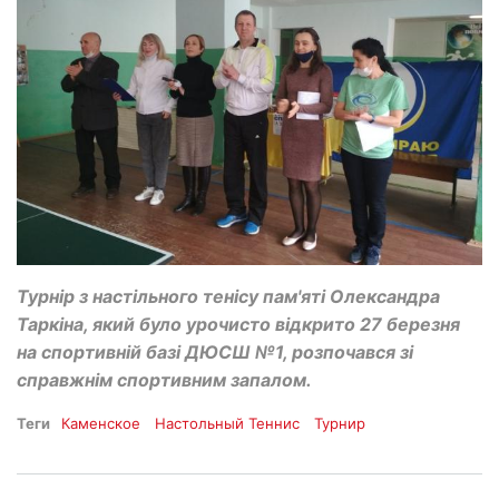
Турнір з настільного тенісу пам'яті Олександра
Таркіна, який було урочисто відкрито 27 березня
на спортивній базі ДЮСШ №1, розпочався зі
справжнім спортивним запалом.
Теги
Каменское
Настольный Теннис
Турнир