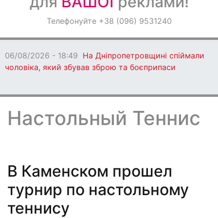
для
ВАШОЇ
реклами!
Оголошення
Телефонуйте +38 (096) 9531240
Світ навкруги
06/08/2026 - 18:47
Ворог протягом дня
бив по Дніпропетровщині: є загиблі
Настольный Теннис
В Каменском прошел
турнир по настольному
теннису