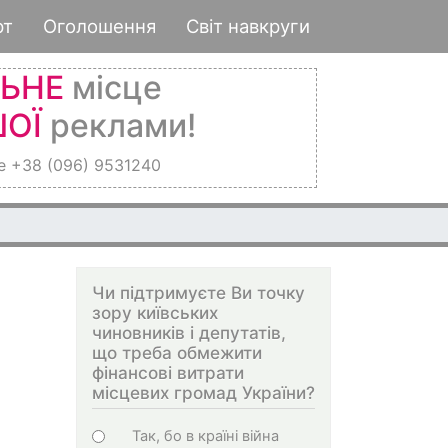
рт
Оголошення
Світ навкруги
ЛЬНЕ
місце
ОЇ
реклами!
е +38 (096) 9531240
Чи підтримуєте Ви точку
зору київських
чиновників і депутатів,
що треба обмежити
фінансові витрати
місцевих громад України?
Choices
Так, бо в країні війна