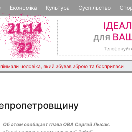
Перейти
е
Економіка
Культура
Суспільство
Спо
к
основному
ІДЕА
содержанию
для
ВАШ
Телефонуйт
піймали чоловіка, який збував зброю та боєприпаси
непропетровщину
Об этом сообщает глава ОВА Сергей Лысак.
«Гарні новини з португальської Лейрії.