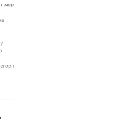
т мэр
на
 у
а
егорії
у