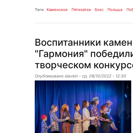
Теги
Каменское
Пятихатки
бокс
Польша
По
Воспитанники камен
"Гармония" победил
творческом конкурс
Опубликовано
slavkin
-
ср, 08/10/2022 - 12:30