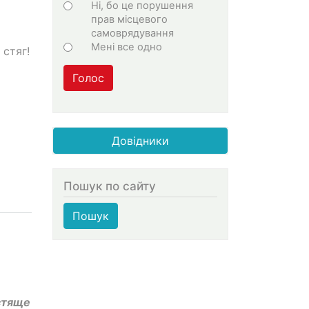
Ні, бо це порушення
прав місцевого
самоврядування
Мені все одно
 стяг!
Голос
Довідники
Пошук по сайту
Пошук
стяще