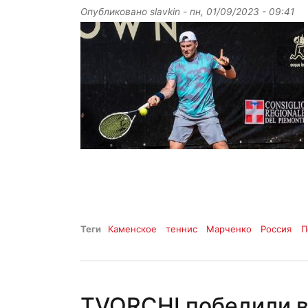
Опубликовано
slavkin
-
пн, 01/09/2023 - 09:41
Теги
Каменское
теннис
Марченко
Россия
П
TVORCHI победили в