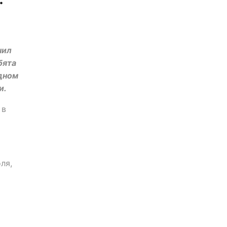
чил
бята
одном
и.
 в
ля,