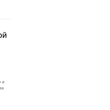
ой
 в
ва