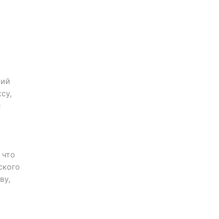
рий
су,
л
 что
ского
ву,