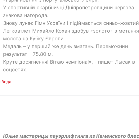
У спортивній скарбничці Дніпропетровщини чергова
знакова нагорода.
Знову лунає Гімн України і підіймається синьо-жовтий
Легкоатлет Михайло Кохан здобув «золото» з метання
молота на Кубку Європи.
Медаль – у перший же день змагань. Переможний
результат – 75.80 м.
Круте досягнення! Вітаю чемпіона!», - пишет Лысак в
соцсетях.
обеда
Юные мастерицы пауэрлифтинга из Каменского бле