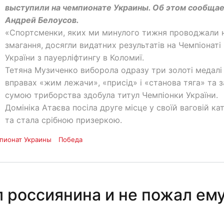
выступили на чемпионате Украины. Об этом сообщае
Андрей Белоусов.
«Спортсменки, яких ми минулого тижня проводжали 
змагання, досягли видатних результатів на Чемпіонаті
України з пауерліфтингу в Коломиї.
Тетяна Музиченко виборола одразу три золоті медалі
вправах «жим лежачи», «присід» і «станова тяга» та з
сумою триборства здобула титул Чемпіонки України.
Домініка Атаєва посіла друге місце у своїй ваговій кат
та стала срібною призеркою.
пионат Украины
Победа
 россиянина и не пожал ем