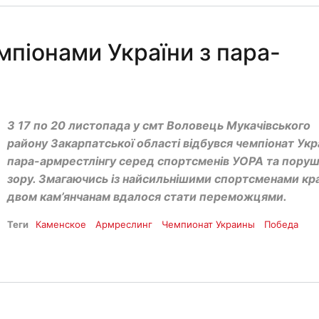
мпіонами України з пара-
З 17 по 20 листопада у смт Воловець Мукачівського
району Закарпатської області відбувся чемпіонат Укра
пара-армрестлінгу серед спортсменів УОРА та пору
зору. Змагаючись із найсильнішими спортсменами кра
двом кам’янчанам вдалося стати переможцями.
Теги
Каменское
Армреслинг
Чемпионат Украины
Победа