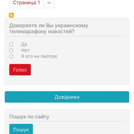
Нумерация
Страница 1
Следующая
››
страниц
страница
Доверяете ли Вы украинскому
телемарафону новостей?
Choices
Да
Нет
Я его не смотрю
Голос
Довідники
Пошук по сайту
Пошук