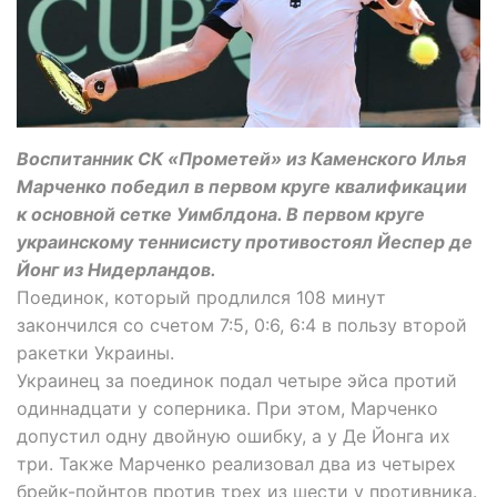
Воспитанник СК «Прометей» из Каменского Илья
Марченко победил в первом круге квалификации
к основной сетке Уимблдона. В первом круге
украинскому теннисисту противостоял Йеспер де
Йонг из Нидерландов.
Поединок, который продлился 108 минут
закончился со счетом 7:5, 0:6, 6:4 в пользу второй
ракетки Украины.
Украинец за поединок подал четыре эйса протий
одиннадцати у соперника. При этом, Марченко
допустил одну двойную ошибку, а у Де Йонга их
три. Также Марченко реализовал два из четырех
брейк-пойнтов против трех из шести у противника.