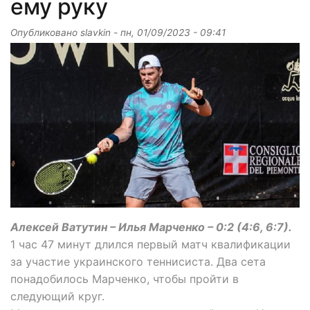
ему руку
Опубликовано
slavkin
-
пн, 01/09/2023 - 09:41
Алексей Ватутин – Илья Марченко – 0:2 (4:6, 6:7).
1 час 47 минут длился первый матч квалификации
за участие украинского теннисиста. Два сета
понадобилось Марченко, чтобы пройти в
следующий круг.