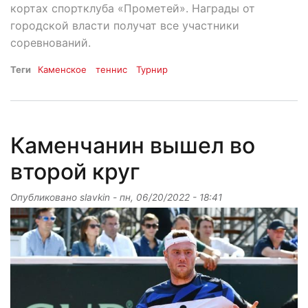
кортах спортклуба «Прометей». Награды от
городской власти получат все участники
соревнований.
Теги
Каменское
теннис
Турнир
Каменчанин вышел во
второй круг
Опубликовано
slavkin
-
пн, 06/20/2022 - 18:41