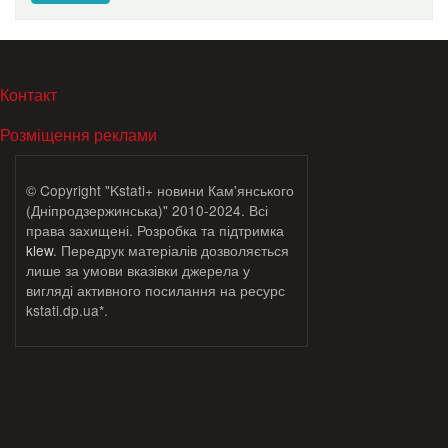
МЕНЮ В ПОДВАЛЕ
Контакт
Розміщення реклами
© Copyright "Kstati+ новини Кам'янського
(Дніпродзержинська)" 2010-2024. Всі
права захищені. Розробка та підтримка
klew
. Передрук матеріалів дозволяється
лише за умови вказівки джерела у
вигляді активного посилання на ресурс
kstati.dp.ua*.