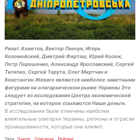
Ринат Ахметов, Виктор Пинчук, Игорь
Коломойский, Дмитрий Фирташ, Юрий Косюк,
Петр Порошенко, Александр Ярославский, Сергей
Тигипко, Сергей Тарута, Олег Мкртчан и
Константин Жеваго являются наиболее заметными
фигурами на олигархическом рынке Украины Это
следует из исследования Центра экономической
стратегии, на которое ссылаются Наши деньги.
В исследовании были отмечены наиболее
влиятельные олигархи Украины, регионы и отрасли
промышленности, которые они влияют.
Теги
Днепр
Олигархи
Рейтинг