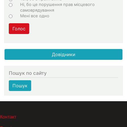
Ні, бо це порушення прав місцевого
самоврядування
Мені все одно
Голос
Довідники
Пошук по сайту
Пошук
МЕНЮ В ПОДВАЛЕ
Контакт