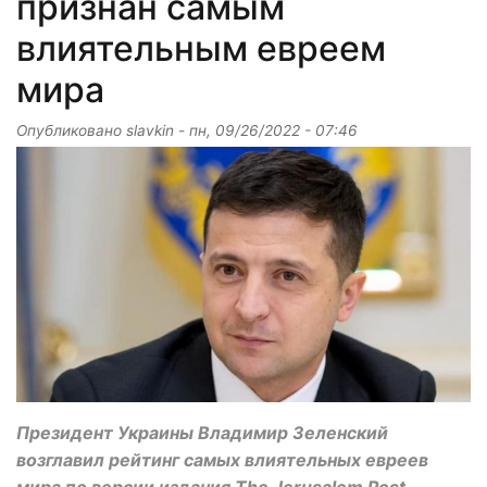
признан самым
влиятельным евреем
мира
Опубликовано
slavkin
-
пн, 09/26/2022 - 07:46
Президент Украины Владимир Зеленский
возглавил рейтинг самых влиятельных евреев
мира по версии издания The Jerusalem Post.