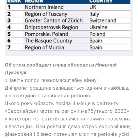
Об этом сообщает глава облсовета Николай
Лукашук.
«Навіть попри повномасштабну війну
Дніпропетровщина залишається одним з найбільш
інвестиційно привабливих регіонів.
Цього року область посіла 4 місце в рейтингу
«Європейські міста та регіони майбутнього 2023»
у категорії «Стратегія залучення прямих іноземних
інвестицій». Цей рейтинг демонструє економічний,
фінансовий і бізнес-потенціал міст та регіонів усієї