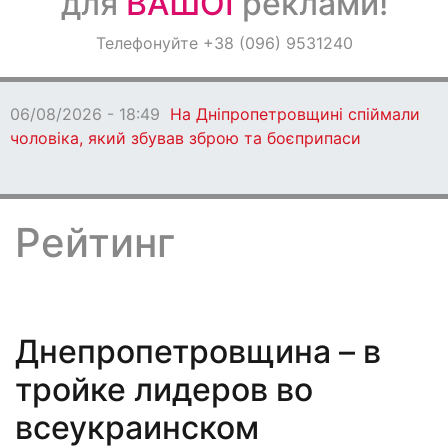
для
ВАШОЇ
реклами!
Оголошення
Телефонуйте +38 (096) 9531240
Світ навкруги
ли
06/08/2026 - 18:47
Вор
бив по Дніпропетровщин
Рейтинг
Днепропетровщина – в
тройке лидеров во
всеукраинском