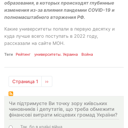
образования, в которых происходят глубинные
изменения из-за влияния пандемии COVID-19 и
полномасштабного вторжения РФ.
Какие университеты попали в первую десятку и
куда лучше всего поступать в 2022 году,
рассказали на сайте МОН.
Теги
Рейтинг
университеты. Украина
Война
Нумерация
Страница 1
Следующая
››
страниц
страница
Чи підтримуєте Ви точку зору київських
чиновників і депутатів, що треба обмежити
фінансові витрати місцевих громад України?
Choices
Так, бо в країні війна