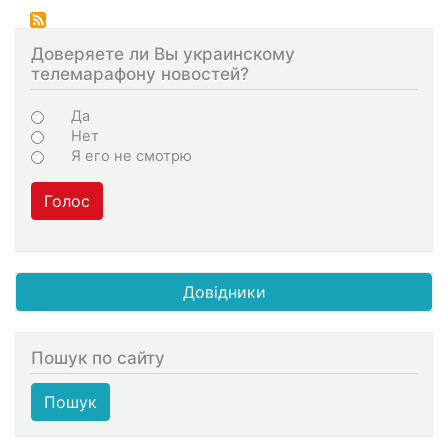
Доверяете ли Вы украинскому
телемарафону новостей?
Choices
Да
Нет
Я его не смотрю
Голос
Довідники
Пошук по сайту
Пошук