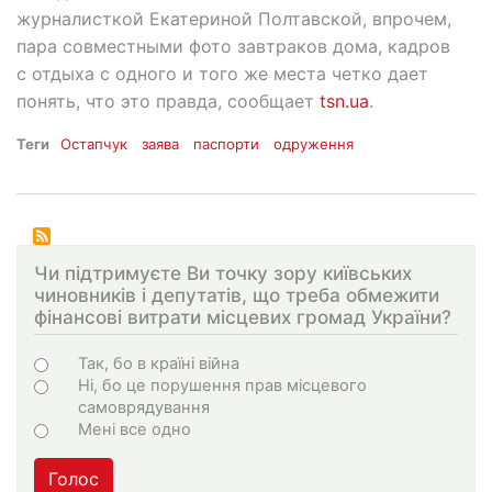
журналисткой Екатериной Полтавской, впрочем,
пара совместными фото завтраков дома, кадров
с отдыха с одного и того же места четко дает
понять, что это правда, сообщает
tsn.ua
.
Теги
Остапчук
заява
паспорти
одруження
Чи підтримуєте Ви точку зору київських
чиновників і депутатів, що треба обмежити
фінансові витрати місцевих громад України?
Choices
Так, бо в країні війна
Ні, бо це порушення прав місцевого
самоврядування
Мені все одно
Голос