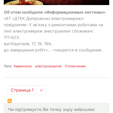
Об этом сообщили «Информационные системы».
«АТ «ДТЕК Дніпровські електромережі»
повідомляє: У зв'язку з ремонтними роботами на
лінії електромереж знеструмлені споживачі:
ТП-623:
вул.Каштанів, 17, 19, 19А;
до завершення робіт», - говорится в сообщении.
Теги
Каменское
электроэнергия
Отключения
Нумерация
Страница 1
Следующая
››
страниц
страница
Чи підтримуєте Ви точку зору київських