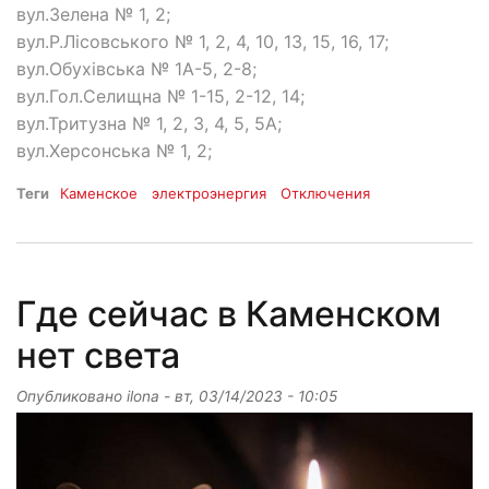
вул.Зелена № 1, 2;
вул.Р.Лісовського № 1, 2, 4, 10, 13, 15, 16, 17;
вул.Обухівська № 1А-5, 2-8;
вул.Гол.Селищна № 1-15, 2-12, 14;
вул.Тритузна № 1, 2, 3, 4, 5, 5А;
вул.Херсонська № 1, 2;
Теги
Каменское
электроэнергия
Отключения
Где сейчас в Каменском
нет света
Опубликовано
ilona
-
вт, 03/14/2023 - 10:05