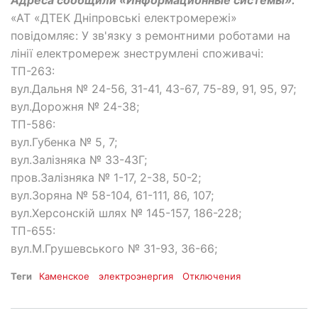
«АТ «ДТЕК Дніпровські електромережі»
повідомляє: У зв'язку з ремонтними роботами на
лінії електромереж знеструмлені споживачі:
ТП-263:
вул.Дальня № 24-56, 31-41, 43-67, 75-89, 91, 95, 97;
вул.Дорожня № 24-38;
ТП-586:
вул.Губенка № 5, 7;
вул.Залізняка № 33-43Г;
пров.Залізняка № 1-17, 2-38, 50-2;
вул.Зоряна № 58-104, 61-111, 86, 107;
вул.Херсонскій шлях № 145-157, 186-228;
ТП-655:
вул.М.Грушевського № 31-93, 36-66;
Теги
Каменское
электроэнергия
Отключения