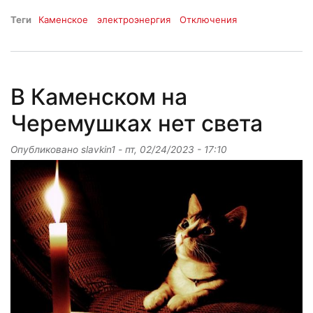
Теги
Каменское
электроэнергия
Отключения
В Каменском на
Черемушках нет света
Опубликовано
slavkin1
-
пт, 02/24/2023 - 17:10