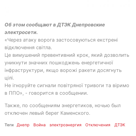
Об этом сообщают в ДТЭК Днепровские
электросети.
«Через атаку ворога застосовуються екстрені
відключення світла.
Це вимушений превентивний крок, який дозволить
уникнути значних пошкоджень енергетичної
інфраструктури, якщо ворожі ракети досягнуть
цілі.
Не ігноруйте сигнали повітряної тривоги та віримо
в ППО», - говорится в сообщении.
Также, по сообщениям энергетиков, ночью был
отключен левый берег Каменского.
Теги
Днепр
Война
электроэнергия
Отключения
ДТЭК