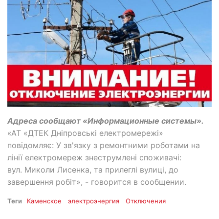
Адреса сообщают «Информационные системы».
«АТ «ДТЕК Дніпровські електромережі»
повідомляє: У зв'язку з ремонтними роботами на
лінії електромереж знеструмлені споживачі:
вул. Миколи Лисенка, та прилеглі вулиці, до
завершення робіт», - говорится в сообщении.
Теги
Каменское
электроэнергия
Отключения