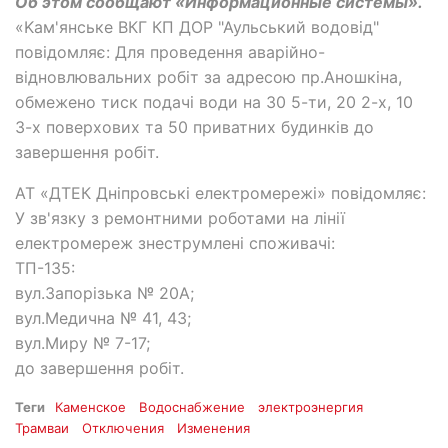
Об этом сообщают «Информационные системы».
«Kам'янське ВКГ КП ДОР "Аульський водовід"
повідомляє: Для проведення аварійно-
відновлювальних робіт за адресою пр.Аношкіна,
обмежено тиск подачі води на 30 5-ти, 20 2-х, 10
3-х поверхових та 50 приватних будинків до
завершення робіт.
АТ «ДТЕК Дніпровські електромережі» повідомляє:
У зв'язку з ремонтними роботами на лінії
електромереж знеструмлені споживачі:
ТП-135:
вул.Запорізька № 20А;
вул.Медична № 41, 43;
вул.Миру № 7-17;
до завершення робіт.
Теги
Каменское
Водоснабжение
электроэнергия
Трамваи
Отключения
Изменения