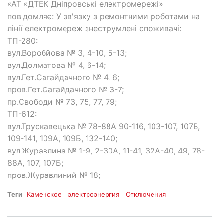
«АТ «ДТЕК Дніпровські електромережі»
повідомляє: У зв'язку з ремонтними роботами на
лінії електромереж знеструмлені споживачі:
ТП-280:
вул.Воробйова № 3, 4-10, 5-13;
вул.Долматова № 4, 6-14;
вул.Гет.Сагайдачного № 4, 6;
пров.Гет.Сагайдачного № 3-7;
пр.Свободи № 73, 75, 77, 79;
ТП-612:
вул.Трускавецька № 78-88А 90-116, 103-107, 107В,
109-141, 109А, 109Б, 132-140;
вул.Журавлина № 1-9, 2-30А, 11-41, 32А-40, 49, 78-
88А, 107, 107Б;
пров.Журавлиний № 18;
Теги
Каменское
электроэнергия
Отключения