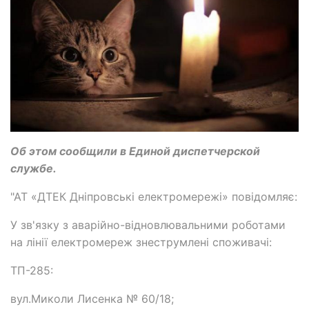
Об этом сообщили в Единой диспетчерской
службе.
"АТ «ДТЕК Дніпровські електромережі» повідомляє:
У зв'язку з аварійно-відновлювальними роботами
на лінії електромереж знеструмлені споживачі:
ТП-285:
вул.Миколи Лисенка № 60/18;