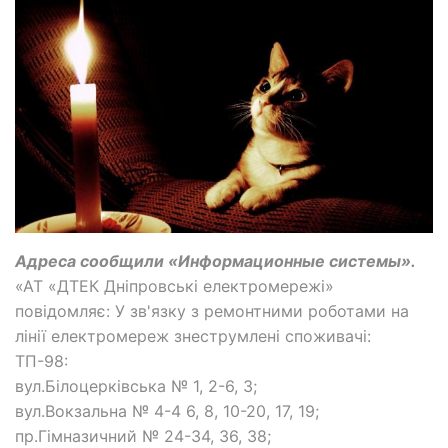
Адреса сообщили «Информационные системы».
«АТ «ДТЕК Дніпровські електромережі»
повідомляє: У зв'язку з ремонтними роботами на
лінії електромереж знеструмлені споживачі:
ТП-98:
вул.Білоцерківська № 1, 2-6, 3;
вул.Вокзальна № 4-4 6, 8, 10-20, 17, 19;
пр.Гімназичний № 24-34, 36, 38;