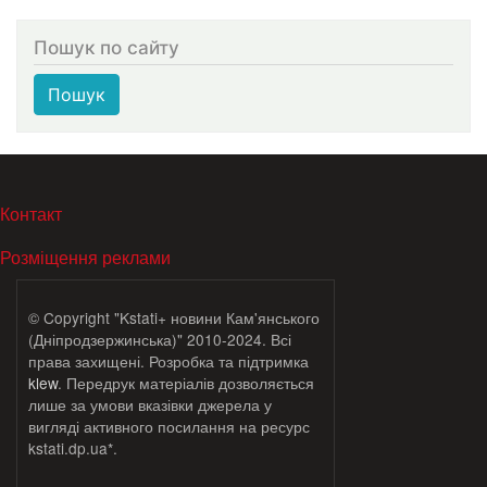
Пошук по сайту
Пошук
МЕНЮ В ПОДВАЛЕ
Контакт
Розміщення реклами
© Copyright "Kstati+ новини Кам'янського
(Дніпродзержинська)" 2010-2024. Всі
права захищені. Розробка та підтримка
klew
. Передрук матеріалів дозволяється
лише за умови вказівки джерела у
вигляді активного посилання на ресурс
kstati.dp.ua*.