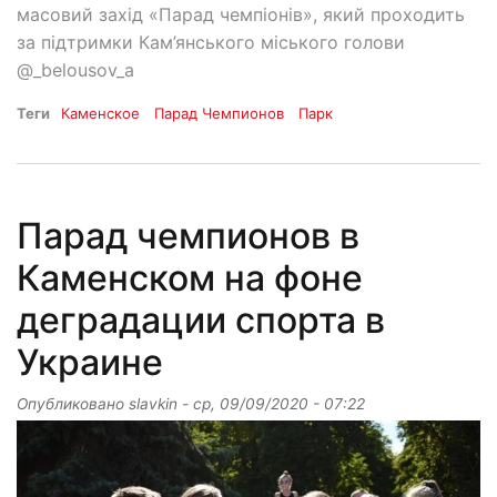
масовий захід «Парад чемпіонів», який проходить
за підтримки Кам’янського міського голови
@_belousov_a
Теги
Каменское
Парад Чемпионов
Парк
Парад чемпионов в
Каменском на фоне
деградации спорта в
Украине
Опубликовано
slavkin
-
ср, 09/09/2020 - 07:22