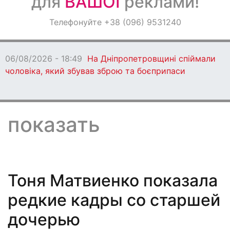
для
ВАШОЇ
реклами!
Оголошення
Телефонуйте +38 (096) 9531240
Світ навкруги
6 - 18:49
На Дніпропетровщині спіймали
 який збував зброю та боєприпаси
показать
Тоня Матвиенко показала
редкие кадры со старшей
дочерью