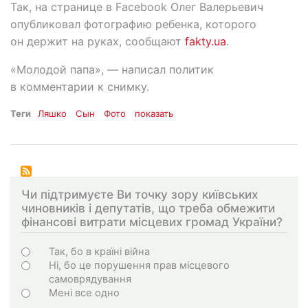
Так, на странице в Facebook Олег Валерьевич
опубликовал фотографию ребенка, которого
он держит на руках, сообщают
fakty.ua
.
«Молодой папа», — написал политик
в комментарии к снимку.
Теги
Ляшко
Сын
Фото
показать
Чи підтримуєте Ви точку зору київських
чиновників і депутатів, що треба обмежити
фінансові витрати місцевих громад України?
Choices
Так, бо в країні війна
Ні, бо це порушення прав місцевого
самоврядування
Мені все одно