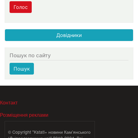
Голос
Довідники
Пошук по сайту
Пошук
МЕНЮ В ПОДВАЛЕ
Контакт
Розміщення реклами
© Copyright "Kstati+ новини Кам'янського
(Дніпродзержинська)" 2010-2024. Всі