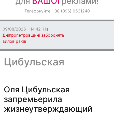
для
ВАШОЇ
реклами!
Оголошення
Телефонуйте +38 (096) 9531240
Світ навкруги
09/08/2026 - 13:06
Кам'янське втратило
захисника
Цибульская
Оля Цибульская
запремьерила
жизнеутверждающий