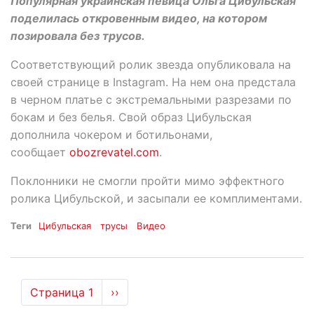
Популярная украинская певица Ольга Цибульская
поделилась откровенным видео, на котором
позировала без трусов.
Соответствующий ролик звезда опубликовала на
своей странице в Instagram. На нем она предстала
в черном платье с экстремальными разрезами по
бокам и без белья. Свой образ Цибульская
дополнила чокером и ботильонами,
сообщает
obozrevatel.com
.
Поклонники не смогли пройти мимо эффектного
ролика Цибульской, и засыпали ее комплиментами.
Теги
Цибульская
трусы
Видео
Нумерация
Страница 1
Следующая
››
страниц
страница