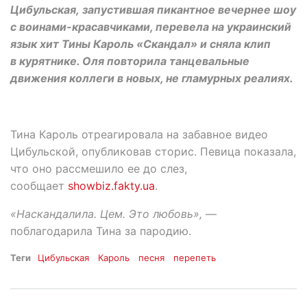
Цибульская, запустившая пикантное вечернее шоу
с воинами-красавчиками, перевела на украинский
язык хит Тины Кароль «Скандал» и сняла клип
в курятнике. Оля повторила танцевальные
движения коллеги в новых, не гламурных реалиях.
Тина Кароль отреагировала на забавное видео
Цибульской, опубликовав сторис. Певица показала,
что оно рассмешило ее до слез,
сообщает
showbiz.fakty.ua
.
«Наскандалила. Цем. Это любовь»,
—
поблагодарила Тина за пародию.
Теги
Цибульская
Кароль
песня
перепеть